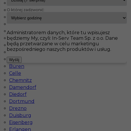
Bad Liebenzell
O której zadzwonić:
Barth
InServ
Oferty pracy
Blumberg
Bergheim
Berlin
Pokaż filtr
Blaustein
Administratorem danych, które tu wpisujesz
będziemy My, czyli: In-Serv Team Sp. z o.o. Dane
Blumberg
będą przetwarzane w celu marketingu
Bochum
bezpośredniego naszych produktów i usług.
Bonn
Bremen
Wyślij
Büren
Celle
Chemnitz
Damendorf
Praca w Niemczech dla operatora koparki
Diedorf
Dortmund
Kategoria
Operatorzy
,
Operator Koparki
Drezno
Lokalizacja
Niemcy
,
Blumberg
Duisburg
Eisenberg
Wymagane języki
Angielski komunikatywny
,
Erlangen
Niemiecki komunikatywny