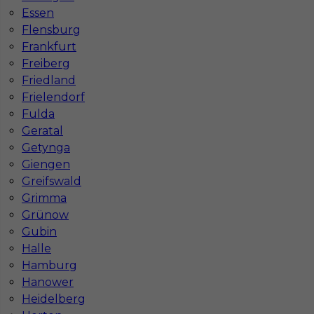
Essen
Stawka
19 - 21 € / h
Flensburg
Frankfurt
1
Freiberg
Friedland
Znaleziono 1 wyników
Frielendorf
Fulda
Geratal
Getynga
Giengen
Greifswald
Najczęściej zadawane pytania (FAQ)
Grimma
Grünow
Gubin
Jak znaleźć pracę za granicą?
Halle
Hamburg
Czy praca Niemcy na budowie nadal się
Hanower
opłaca przy obecnych kosztach życia?
Heidelberg