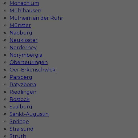
Monachium
Mühlhausen
Mülheim an der Ruhr
Münster
Nabburg
Neukloster
Norderney
Norymbergia
Mapa ofert pracy
Oberteuringen
Mapa kategorii
Oer-Erkenschwick
Parsberg
Ratyzbona
Informacje w sprawie pracy
Riedlingen
Telefon:
793-577-977
Rostock
Saalburg
Sankt-Augustin
Springe
Stralsund
Dane firmy
Struth