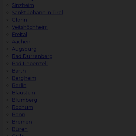
Sinzheim
Sankt Johann in Tirol
Glonn
Veitshöchheim
Freital
Aachen
Augsburg
Bad Dürrenberg
Bad Liebenzell
Barth
Bergheim
Berlin
Blaustein
Blumberg
Bochum
Bonn
Bremen
Büren