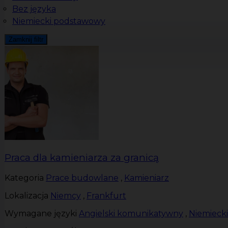
Bez języka
Niemiecki podstawowy
Zamknij filtr
Praca dla kamieniarza za granicą
Kategoria
Prace budowlane
,
Kamieniarz
Lokalizacja
Niemcy
,
Frankfurt
Wymagane języki
Angielski komunikatywny
,
Niemieck