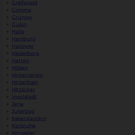
Greifswald
Grimma
Grünow
Gubin
Halle
Hamburg
Hanower
Heidelberg
Herten
Hilden
Hinterzarten
Hirzenhain
Hitzacker
Ingolstadt
Jena
Jüterbog
Kaiserslautern
Karlsruhe
Kirrweiler