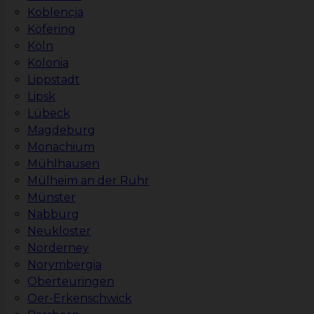
Koblencja
Köfering
Köln
Kolonia
Lippstadt
Lipsk
Lübeck
Magdeburg
Monachium
Mühlhausen
Mülheim an der Ruhr
Münster
Nabburg
Neukloster
Norderney
Norymbergia
Oberteuringen
Oer-Erkenschwick