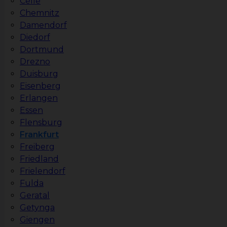
Celle
Chemnitz
Damendorf
Diedorf
Dortmund
Drezno
Duisburg
Eisenberg
Erlangen
Essen
Flensburg
Frankfurt
Freiberg
Friedland
Frielendorf
Fulda
Geratal
Getynga
Giengen