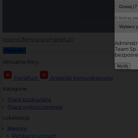
O której za
InServ
Oferty pracy
Frankfurt
Administr
Team Sp.
Pokaż filtr
bezpośre
Aktualne filtry
Wyślij
Frankfurt
Angielski komunikatywny
Kategorie
Prace budowlane
Prace wykończeniowe
Lokalizacja
Niemcy
Rehburg Loccum