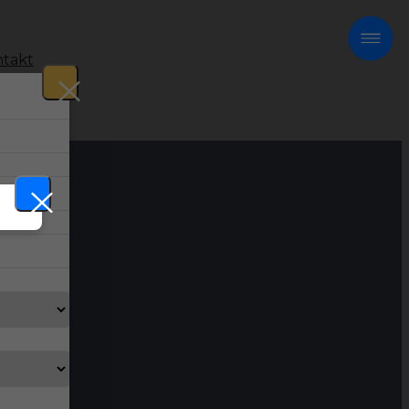
takt
!