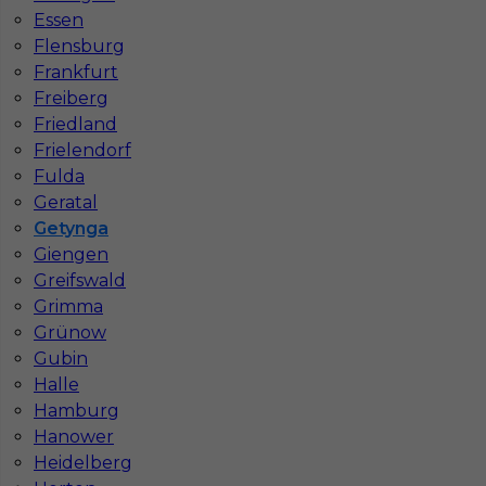
Essen
Stawka
15 - 17 € / h
Flensburg
Frankfurt
Freiberg
Friedland
Frielendorf
Fulda
Geratal
Getynga
Giengen
Greifswald
Dekarz cieśla praca Niemcy
Grimma
Grünow
Kategoria
Prace budowlane
,
Dekarz
Gubin
Halle
Lokalizacja
Niemcy
,
Getynga
Hamburg
Wymagane języki
Niemiecki dobry
,
Niemiecki
Hanower
komunikatywny
,
Angielski komunikatywny
Heidelberg
Stawka
16 - 18 € / h