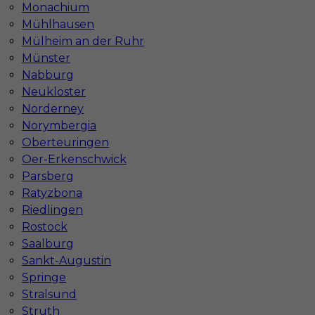
Gdzie do pracy za granicę?
Monachium
Mühlhausen
Mülheim an der Ruhr
Co to jest Gewerbe?
Münster
Nabburg
Neukloster
Czy praca w Niemczech na budowie jest
Norderney
bezpieczna pod kątem BHP?
Norymbergia
Oberteuringen
Jakie kursy warto zrobić, aby praca za
Oer-Erkenschwick
granicą była lepiej płatna?
Parsberg
Ratyzbona
Riedlingen
Czy praca w Niemczech bez języka jest
Rostock
możliwa?
Saalburg
Sankt-Augustin
Springe
Stralsund
Struth