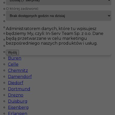
Bad Liebenzell
O której zadzwonić:
Barth
InServ
Oferty pracy
Getynga
Bergheim
Berlin
Pokaż filtr
Blaustein
Administratorem danych, które tu wpisujesz
będziemy My, czyli: In-Serv Team Sp. z o.o. Dane
Blumberg
będą przetwarzane w celu marketingu
Bochum
bezpośredniego naszych produktów i usług.
Bonn
Bremen
Wyślij
Büren
Celle
Chemnitz
Damendorf
Dekarz zagranica praca od zaraz
Diedorf
Dortmund
Kategoria
Prace budowlane
,
Dekarz
Drezno
Lokalizacja
Niemcy
,
Getynga
Duisburg
Eisenberg
Wymagane języki
Niemiecki dobry
,
Niemiecki
Erlangen
komunikatywny
,
Angielski komunikatywny