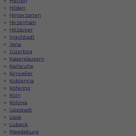
Herten
Hilden
1
Hinterzarten
Hirzenhain
Znaleziono 2 wyników
Hitzacker
Ingolstadt
Jena
Jüterbog
Kaiserslautern
Karlsruhe
Najczęściej zadawane pytania (FAQ)
Kirrweiler
Koblencja
Köfering
Jak znaleźć pracę za granicą?
Köln
Kolonia
Czy praca Niemcy na budowie nadal się
Lippstadt
opłaca przy obecnych kosztach życia?
Lipsk
Lübeck
Magdeburg