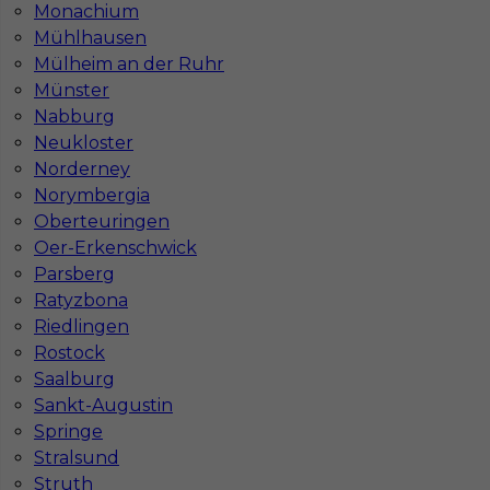
Monachium
Mühlhausen
Mülheim an der Ruhr
Münster
Nabburg
Neukloster
Norderney
Norymbergia
Mapa ofert pracy
Oberteuringen
Mapa kategorii
Oer-Erkenschwick
Parsberg
Ratyzbona
Informacje w sprawie pracy
Riedlingen
Telefon:
793-577-977
Rostock
Saalburg
Sankt-Augustin
Springe
Stralsund
Dane firmy
Struth