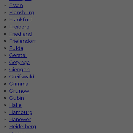
Essen
Stawka
19 - 21 € / h
Flensburg
Frankfurt
1
Freiberg
Friedland
Znaleziono 1 wyników
Frielendorf
Fulda
Geratal
Getynga
Giengen
Greifswald
Najczęściej zadawane pytania (FAQ)
Grimma
Grünow
Gubin
Jak znaleźć pracę za granicą?
Halle
Hamburg
Czy praca Niemcy na budowie nadal się
Hanower
opłaca przy obecnych kosztach życia?
Heidelberg