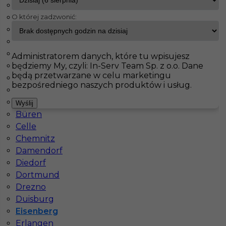
Bad Liebenzell
O której zadzwonić:
Barth
InServ
Oferty pracy
Eisenberg
Bergheim
Berlin
Pokaż filtr
Blaustein
Administratorem danych, które tu wpisujesz
będziemy My, czyli: In-Serv Team Sp. z o.o. Dane
Blumberg
będą przetwarzane w celu marketingu
Bochum
bezpośredniego naszych produktów i usług.
Bonn
Bremen
Wyślij
Büren
Celle
Chemnitz
Damendorf
Praca dla spawacza w Niemczech
Diedorf
Dortmund
Kategoria
Spawacz
Drezno
Lokalizacja
Niemcy
,
Eisenberg
Duisburg
Eisenberg
Wymagane języki
Angielski komunikatywny
,
Erlangen
Niemiecki komunikatywny