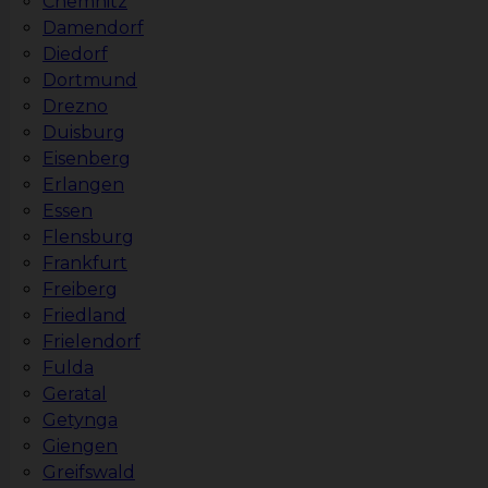
Chemnitz
Damendorf
Diedorf
Dortmund
Drezno
Duisburg
Eisenberg
Erlangen
Essen
Flensburg
Frankfurt
Freiberg
Friedland
Frielendorf
Fulda
Geratal
Getynga
Giengen
Greifswald