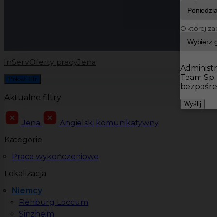
O której za
InServ
Oferty pracy
Jena
Administr
Team Sp.
Pokaż filtr
bezpośre
Aktualne filtry
Wyślij
Jena
Angielski komunikatywny
Kategorie
Prace wykończeniowe
Lokalizacja
Niemcy
Rehburg Loccum
Sinzheim