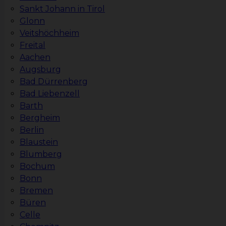
Sankt Johann in Tirol
Glonn
Veitshöchheim
Freital
Aachen
Augsburg
Bad Dürrenberg
Bad Liebenzell
Barth
Bergheim
Berlin
Blaustein
Blumberg
Bochum
Bonn
Bremen
Büren
Celle