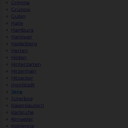
Grimma
Grünow
Gubin
Halle
Hamburg
Hanower
Heidelberg
Herten
Hilden
Hinterzarten
Hirzenhain
Hitzacker
Ingolstadt
Jena
Jüterbog
Kaiserslautern
Karlsruhe
Kirrweiler
Koblencja