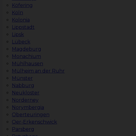
Köfering
Köln
Kolonia
Lippstadt
Lipsk
Lübeck
Magdeburg
Monachium
Mühlhausen
Mülheim an der Ruhr
Münster
Nabburg
Neukloster
Norderney
Norymbergia
Oberteuringen
Oer-Erkenschwick
Parsberg