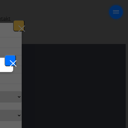
takt
!