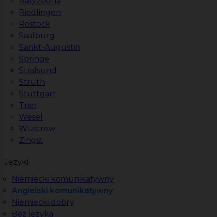
Ratyzbona
Riedlingen
Rostock
Saalburg
Sankt-Augustin
Springe
Stralsund
Struth
Stuttgart
Trier
Wesel
Wustrow
Zingst
Języki
Niemiecki komunikatywny
Angielski komunikatywny
Niemiecki dobry
Bez języka