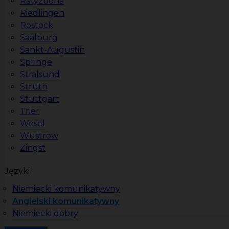
Ratyzbona
Riedlingen
Rostock
Saalburg
Sankt-Augustin
Springe
Stralsund
Struth
Stuttgart
Trier
Wesel
Wustrow
Zingst
Języki
Niemiecki komunikatywny
Angielski komunikatywny
Niemiecki dobry