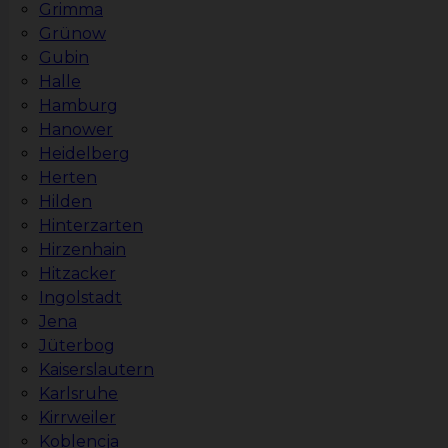
Grimma
Grünow
Gubin
Halle
Hamburg
Hanower
Heidelberg
Herten
Hilden
Hinterzarten
Hirzenhain
Hitzacker
Ingolstadt
Jena
Jüterbog
Kaiserslautern
Karlsruhe
Kirrweiler
Koblencja