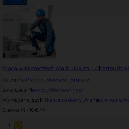
Zamknij filtr
Praca w Niemczech dla brukarza - Oberteuring
Kategoria
Prace budowlane
,
Brukarz
Lokalizacja
Niemcy
,
Oberteuringen
Wymagane języki
Niemiecki dobry
,
Niemiecki komuni
Stawka
14 - 16 € / h
1