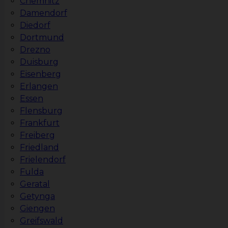
Chemnitz
Damendorf
Diedorf
Dortmund
Drezno
Duisburg
Eisenberg
Erlangen
Essen
Flensburg
Frankfurt
Freiberg
Friedland
Frielendorf
Fulda
Geratal
Getynga
Giengen
Greifswald