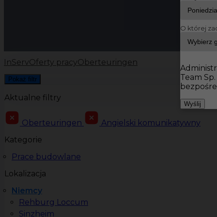
O której za
InServ
Oferty pracy
Oberteuringen
Administr
Team Sp.
Pokaż filtr
bezpośre
Aktualne filtry
Wyślij
Oberteuringen
Angielski komunikatywny
Kategorie
Prace budowlane
Lokalizacja
Niemcy
Rehburg Loccum
Sinzheim