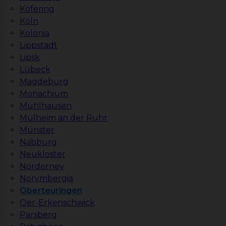
Köfering
Köln
Kolonia
Lippstadt
Lipsk
Lübeck
Magdeburg
Monachium
Mühlhausen
Mülheim an der Ruhr
Münster
Nabburg
Neukloster
Norderney
Norymbergia
Oberteuringen
Oer-Erkenschwick
Parsberg