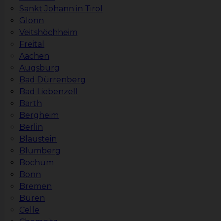
Sankt Johann in Tirol
Glonn
Veitshöchheim
Freital
Aachen
Augsburg
Bad Dürrenberg
Bad Liebenzell
Barth
Bergheim
Berlin
Blaustein
Blumberg
Bochum
Bonn
Bremen
Büren
Celle