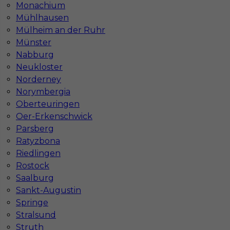
Monachium
Mühlhausen
Mülheim an der Ruhr
Münster
Nabburg
Neukloster
Norderney
Norymbergia
Mapa ofert pracy
Oberteuringen
Mapa kategorii
Oer-Erkenschwick
Parsberg
Ratyzbona
Informacje w sprawie pracy
Riedlingen
Telefon:
793-577-977
Rostock
Saalburg
Sankt-Augustin
Springe
Stralsund
Dane firmy
Struth