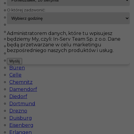
Bad Liebenzell
O której zadzwonić:
Barth
InServ
Oferty pracy
Grimma
Bergheim
Berlin
Pokaż filtr
Blaustein
Administratorem danych, które tu wpisujesz
będziemy My, czyli: In-Serv Team Sp. z o.o. Dane
Blumberg
będą przetwarzane w celu marketingu
Bochum
bezpośredniego naszych produktów i usług.
Bonn
Bremen
Wyślij
Büren
Celle
Chemnitz
Damendorf
Praca murarz zbrojarz za granicą
Diedorf
Dortmund
Kategoria
Prace budowlane
,
Murarz
,
Zbrojarz
Drezno
Lokalizacja
Niemcy
,
Grimma
Duisburg
Eisenberg
Wymagane języki
Angielski komunikatywny
,
Erlangen
Niemiecki dobry
,
Niemiecki komunikatywny