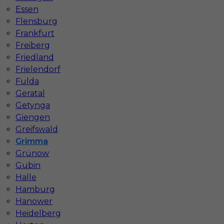
Essen
Stawka
13 - 15 € / h
Flensburg
Frankfurt
1
Freiberg
Friedland
Znaleziono 1 wyników
Frielendorf
Fulda
Geratal
Getynga
Giengen
Greifswald
Najczęściej zadawane pytania (FAQ)
Grimma
Grünow
Gubin
Jak znaleźć pracę za granicą?
Halle
Hamburg
Czy praca Niemcy na budowie nadal się
Hanower
opłaca przy obecnych kosztach życia?
Heidelberg