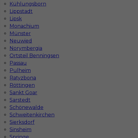
Kühlungsborn
Lippstadt
Lipsk
Gdzie do pracy za granicę?
Monachium
Münster
Co to jest Gewerbe?
Neuwied
Norymbergia
Ortsteil Benningsen
Czy praca w Niemczech na budowie jest
Passau
bezpieczna pod kątem BHP?
Pulheim
Ratyzbona
Röttingen
Jakie kursy warto zrobić, aby praca za
Sankt Goar
granicą była lepiej płatna?
Sarstedt
Schönewalde
Czy praca w Niemczech bez języka jest
Schweitenkirchen
możliwa?
Sierksdorf
Sinsheim
Springe