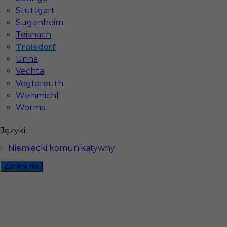
Stuttgart
Sugenheim
Teisnach
Troisdorf
Unna
Vechta
Vogtareuth
Weihmichl
Worms
Mapa ofert pracy
Mapa kategorii
Języki
Niemiecki komunikatywny
Informacje w sprawie pracy
Zamknij filtr
Telefon:
793-577-977