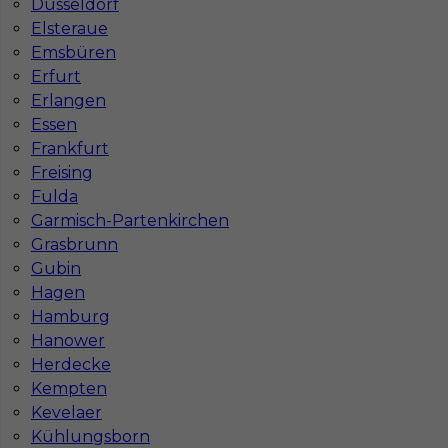
Düsseldorf
Stawka
18 - 20 € / h
Elsteraue
Emsbüren
1
Erfurt
Erlangen
Znaleziono 1 wyników
Essen
Frankfurt
Freising
Fulda
Garmisch-Partenkirchen
Najczęściej zadawane pytania (FAQ)
Grasbrunn
Gubin
Hagen
Jak znaleźć pracę za granicą?
Hamburg
Hanower
Herdecke
Czy praca Niemcy na budowie nadal się
Kempten
opłaca przy obecnych kosztach życia?
Kevelaer
Kühlungsborn