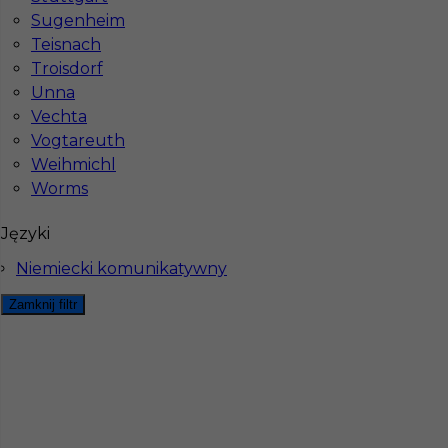
Sugenheim
Teisnach
Troisdorf
Unna
Vechta
Vogtareuth
Weihmichl
Mapa ofert pracy
Worms
Mapa kategorii
Języki
Niemiecki komunikatywny
Informacje w sprawie pracy
Telefon:
793-577-977
Zamknij filtr
Dane firmy
In-Serv Team Sp. z o.o.