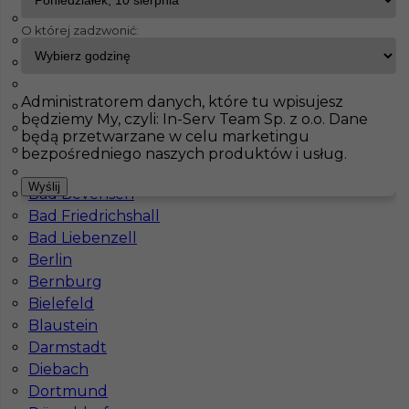
Frauenstein
O której zadzwonić:
Schwerte
InServ
Oferty pracy
Pomocnik
Sinsheim
Lingen
Pokaż filtr
Landshut
Administratorem danych, które tu wpisujesz
Buchloe
będziemy My, czyli: In-Serv Team Sp. z o.o. Dane
Aachen
będą przetwarzane w celu marketingu
Arnsberg
bezpośredniego naszych produktów i usług.
Bad Berleburg
Wyślij
Bad Bevensen
Bad Friedrichshall
Bad Liebenzell
Berlin
Bernburg
Pomocnik stolarza - praca w Niemczech
Bielefeld
Blaustein
Kategoria
Pracownicy fizyczni
,
Pomocnik
Darmstadt
Lokalizacja
Niemcy
,
Sinsheim
Diebach
Wymagane języki
Niemiecki komunikatywny
Dortmund