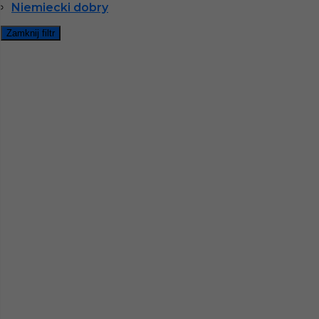
Niemiecki dobry
Gdzie do pracy za granicę?
Zamknij filtr
Co to jest Gewerbe?
Czy praca w Niemczech na budowie jest
bezpieczna pod kątem BHP?
Jakie kursy warto zrobić, aby praca za
granicą była lepiej płatna?
Czy praca w Niemczech bez języka jest
możliwa?