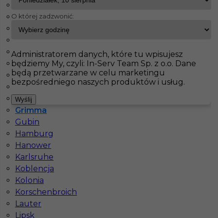
Dortmund
O której zadzwonić:
Drezno
InServ
Oferty pracy
Prace budowlane
Grimma
Duisburg
Düsseldorf
Pokaż filtr
Essen
Administratorem danych, które tu wpisujesz
będziemy My, czyli: In-Serv Team Sp. z o.o. Dane
Flensburg
będą przetwarzane w celu marketingu
Frankfurt
bezpośredniego naszych produktów i usług.
Fulda
Getynga
Wyślij
Grimma
Gubin
Hamburg
Hanower
Praca murarz zbrojarz za granicą
Karlsruhe
Koblencja
Kategoria
Prace budowlane
,
Murarz
,
Zbrojarz
Kolonia
Lokalizacja
Niemcy
,
Grimma
Korschenbroich
Lauter
Wymagane języki
Angielski komunikatywny
,
Lipsk
Niemiecki dobry
,
Niemiecki komunikatywny