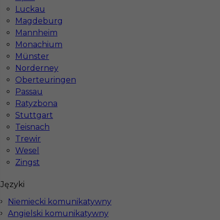
Luckau
Stawka
13 - 15 € / h
Magdeburg
Mannheim
1
Monachium
Münster
Znaleziono 1 wyników
Norderney
Oberteuringen
Passau
Ratyzbona
Stuttgart
Teisnach
Najczęściej zadawane pytania (FAQ)
Trewir
Wesel
Zingst
Jak znaleźć pracę za granicą?
Języki
Czy praca Niemcy na budowie nadal się
Niemiecki komunikatywny
opłaca przy obecnych kosztach życia?
Angielski komunikatywny