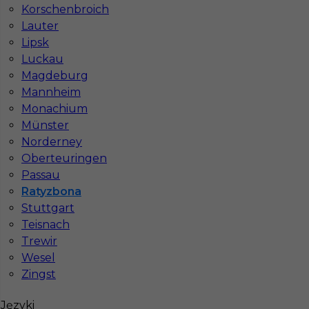
Wymagane języki
Niemiecki dobry
,
Niemiecki
Korschenbroich
komunikatywny
,
Angielski komunikatywny
Lauter
Stawka
13 - € / h
Lipsk
Luckau
Magdeburg
Mannheim
Monachium
Münster
Norderney
Oberteuringen
Passau
Ratyzbona
Stuttgart
Praca w Niemczech dla brukarza - Ratyzbona
Teisnach
Kategoria
Prace budowlane
,
Brukarz
Trewir
Wesel
Lokalizacja
Niemcy
,
Ratyzbona
Zingst
Wymagane języki
Niemiecki dobry
,
Niemiecki
komunikatywny
,
Angielski komunikatywny
Języki