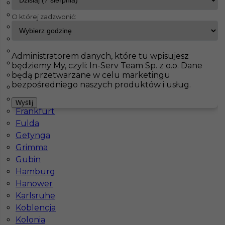
Bonn
Chemnitz
O której zadzwonić:
InServ
Oferty pracy
Prace budowlane
Ratyzbona
Darmstadt
Dortmund
Pokaż filtr
Drezno
Administratorem danych, które tu wpisujesz
Duisburg
będziemy My, czyli: In-Serv Team Sp. z o.o. Dane
będą przetwarzane w celu marketingu
Düsseldorf
bezpośredniego naszych produktów i usług.
Essen
Flensburg
Wyślij
Frankfurt
Fulda
Getynga
Grimma
Praca w Niemczech dla brukarza - okolice
Gubin
Ratyzbony
Hamburg
Hanower
Kategoria
Prace budowlane
,
Brukarz
Karlsruhe
Koblencja
Lokalizacja
Niemcy
,
Ratyzbona
Kolonia