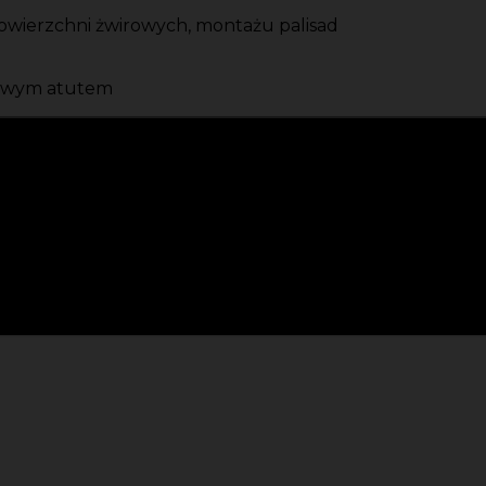
powierzchni żwirowych, montażu palisad
kowym atutem