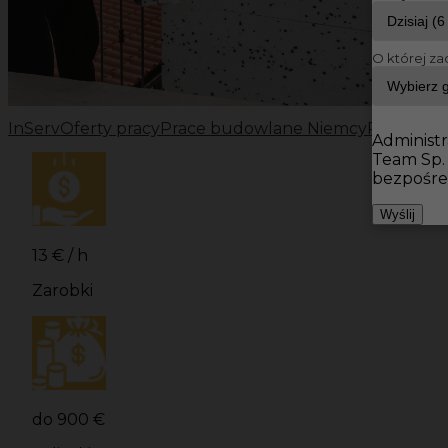
O której za
InServ
Oferty pracy
Prace budowlane Niemcy
Prace bu
Administr
Team Sp.
bezpośre
Wyślij
13 € / h
Zarobki
do 900 €