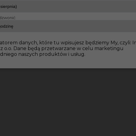
dzwonić:
dowlane
Praca w Niemczech dla brukarza - okolice Raty
atorem danych, które tu wpisujesz będziemy My, czyli: I
 z o.o. Dane będą przetwarzane w celu marketingu
dniego naszych produktów i usług.