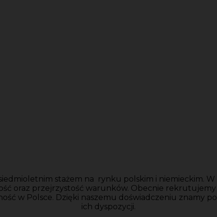
siedmioletnim stażem na rynku polskim i niemieckim. W n
ość oraz przejrzystość warunków. Obecnie rekrutujem
ność w Polsce. Dzięki naszemu doświadczeniu znamy po
ich dyspozycji.