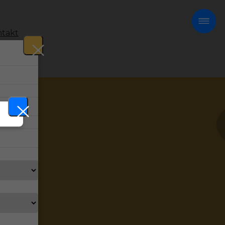
takt
!