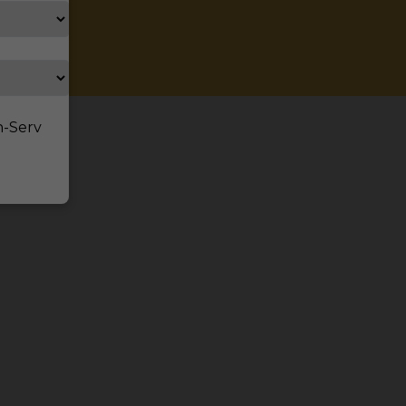
zbony
n-Serv