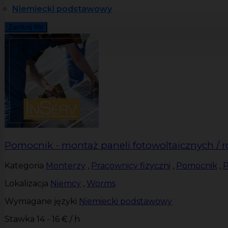
Niemiecki podstawowy
Zamknij filtr
Pomocnik - montaż paneli fotowoltaicznych / 
Kategoria
Monterzy
,
Pracownicy fizyczni
,
Pomocnik
,
P
Lokalizacja
Niemcy
,
Worms
Wymagane języki
Niemiecki podstawowy
Stawka
14 - 16 € / h