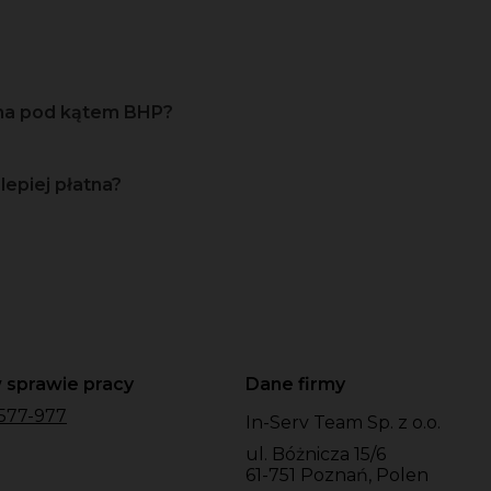
zna pod kątem BHP?
lepiej płatna?
 sprawie pracy
Dane firmy
577-977
In-Serv Team Sp. z o.o.
ul. Bóżnicza 15/6
61-751 Poznań, Polen