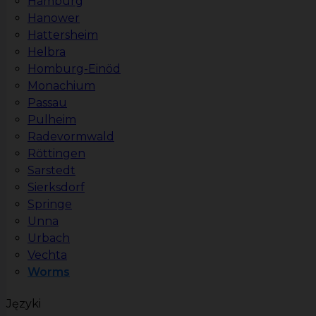
Hamburg
Hanower
Hattersheim
Helbra
Homburg-Einöd
Monachium
Passau
Pulheim
Radevormwald
Röttingen
Sarstedt
Sierksdorf
Springe
Unna
Urbach
Vechta
Worms
Języki