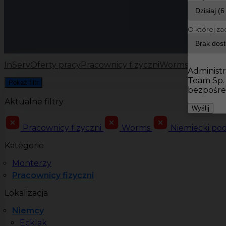
O której za
InServ
Oferty pracy
Pracownicy fizyczni
Worms
Administr
Team Sp.
Pokaż filtr
bezpośre
Aktualne filtry
Wyślij
Pracownicy fizyczni
Worms
Niemiecki po
Kategorie
Monterzy
Pracownicy fizyczni
Lokalizacja
Niemcy
Ecklak