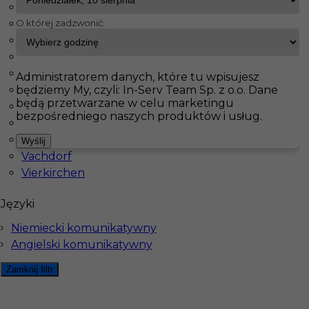
Hamburg
O której zadzwonić:
Lippstadt
InServ
Oferty pracy
Ślusarz
Geratal
Lübeck
Monachium
Pokaż filtr
Nagold
Administratorem danych, które tu wpisujesz
będziemy My, czyli: In-Serv Team Sp. z o.o. Dane
Neresheim
będą przetwarzane w celu marketingu
Papenburg
bezpośredniego naszych produktów i usług.
Recke
Reichenbach
Wyślij
Vachdorf
Vierkirchen
Języki
Ślusarz / Spawacz - praca za granicą
Niemiecki komunikatywny
Angielski komunikatywny
Kategoria
Ślusarz
,
Spawacz
Zamknij filtr
Lokalizacja
Niemcy
,
Geratal
Wymagane języki
Niemiecki komunikatywny
,
Angielski komunikatywny