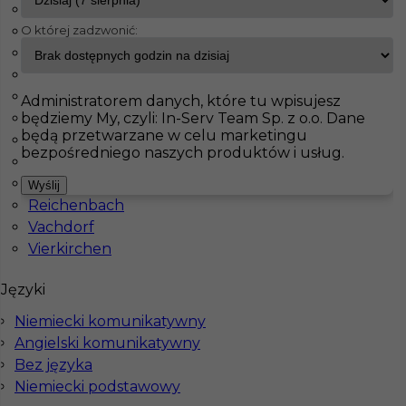
Halle
O której zadzwonić:
Hamburg
InServ
Oferty pracy
Ślusarz
Halle
Lippstadt
Lübeck
Pokaż filtr
Monachium
Administratorem danych, które tu wpisujesz
będziemy My, czyli: In-Serv Team Sp. z o.o. Dane
Nagold
będą przetwarzane w celu marketingu
Neresheim
bezpośredniego naszych produktów i usług.
Papenburg
Recke
Wyślij
Reichenbach
Vachdorf
Vierkirchen
Praca w Niemczech - ślusarz / spawacz
Języki
Niemiecki komunikatywny
Kategoria
Ślusarz
,
Spawacz
Angielski komunikatywny
Lokalizacja
Niemcy
,
Halle
Bez języka
Niemiecki podstawowy
Wymagane języki
Niemiecki komunikatywny
,
Angielski komunikatywny