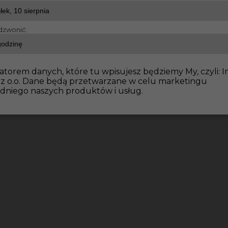
dzwonić:
dowlane
Betoniarz-praca w Niemczech
atorem danych, które tu wpisujesz będziemy My, czyli: I
 z o.o. Dane będą przetwarzane w celu marketingu
dniego naszych produktów i usług.