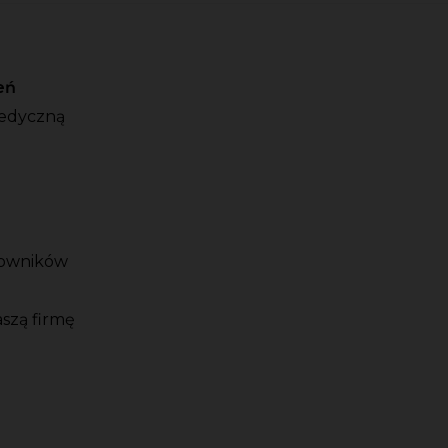
eń
medyczną
cowników
szą firmę