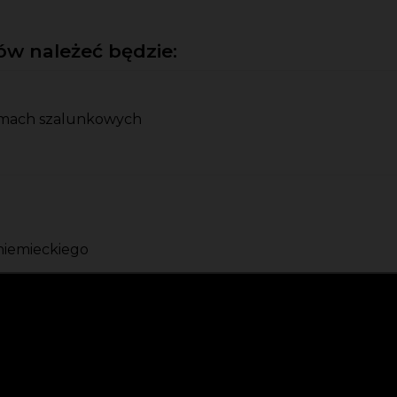
w należeć będzie:
rmach szalunkowych
niemieckiego