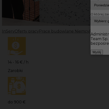
O której za
InServ
Oferty pracy
Prace budowlane Niemcy
Prace bu
Administr
Team Sp.
bezpośre
Wyślij
14 - 16 € / h
Zarobki
do 900 €