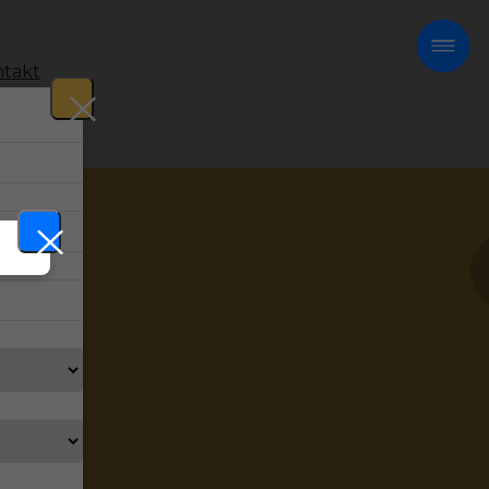
takt
!