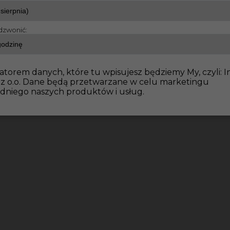
dzwonić:
dowlane
Betoniarz praca w Niemczech – bez języka
atorem danych, które tu wpisujesz będziemy My, czyli: I
 z o.o. Dane będą przetwarzane w celu marketingu
dniego naszych produktów i usług.