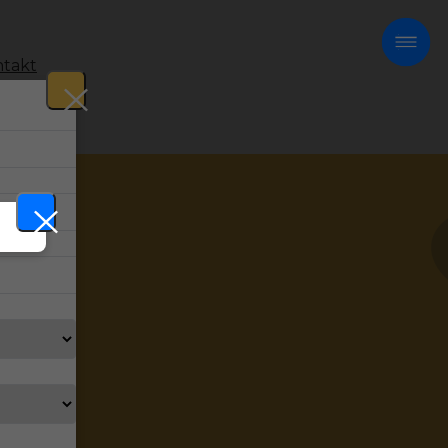
takt
!