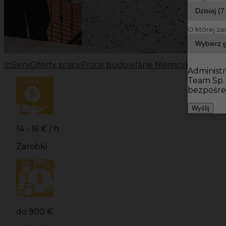
O której za
InServ
Oferty pracy
Prace budowlane Niemcy
Prace bu
Administr
Team Sp.
bezpośre
Wyślij
14 - 16 € / h
Zarobki
do 900 €