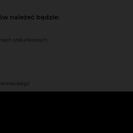
w należeć będzie:
rmach szalunkowych
niemieckiego