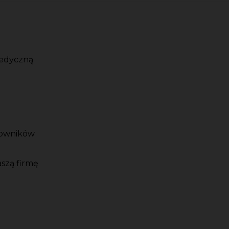
medyczną
cowników
szą firmę