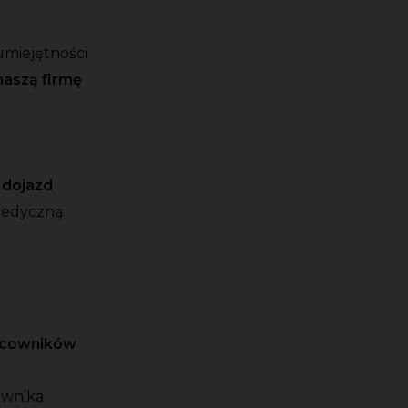
umiejętności
naszą firmę
a dojazd
medyczną
racowników
ownika