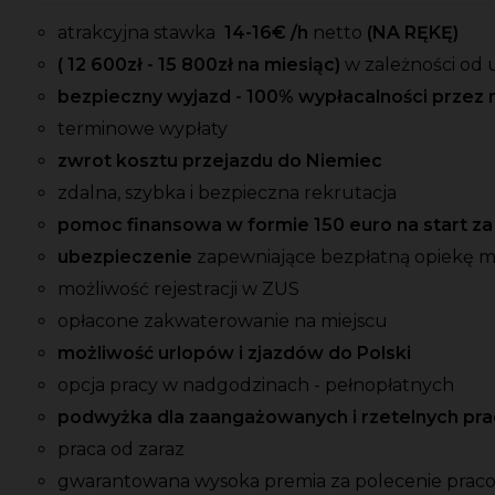
atrakcyjna stawka
14-16
€ /h
netto
(NA RĘKĘ)
( 12 600zł - 15 800zł na miesiąc)
w zależności od 
bezpieczny wyjazd - 100% wypłacalności przez 
terminowe wypłaty
zwrot kosztu przejazdu do Niemiec
zdalna, szybka i bezpieczna rekrutacja
pomoc finansowa w formie 150 euro na start z
ubezpieczenie
zapewniające bezpłatną opiekę 
możliwość rejestracji w ZUS
opłacone zakwaterowanie na miejscu
możliwość urlopów i zjazdów do Polski
opcja pracy w nadgodzinach - pełnopłatnych
podwyżka dla zaangażowanych i rzetelnych p
praca od zaraz
gwarantowana wysoka premia
za
polecenie prac