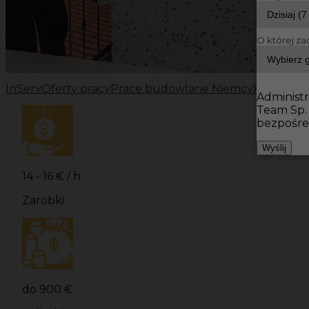
O której za
InServ
Oferty pracy
Prace budowlane Niemcy
Prace bu
Administr
Team Sp.
bezpośre
Wyślij
14 - 16 € / h
Zarobki
do 900 €