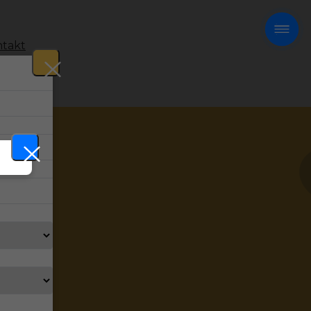
takt
!