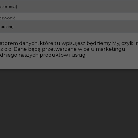
dzwonić:
dowlane
Betoniarz praca w Niemczech
atorem danych, które tu wpisujesz będziemy My, czyli: I
 z o.o. Dane będą przetwarzane w celu marketingu
dniego naszych produktów i usług.