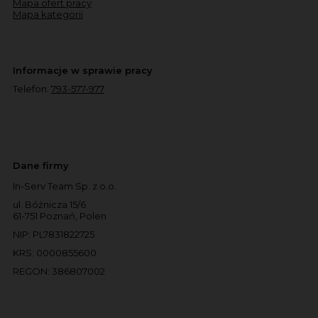
Mapa ofert pracy
Mapa kategorii
Informacje w sprawie pracy
Telefon:
793-577-977
Dane firmy
In-Serv Team Sp. z o.o.
ul. Bóżnicza 15/6
61-751 Poznań, Polen
NIP: PL7831822725
KRS: 0000855600
REGON: 386807002