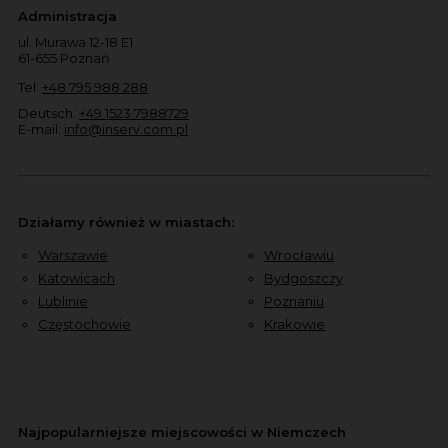
Administracja
ul. Murawa 12-18 E1
61-655 Poznań
Tel:
+48 795 988 288
Deutsch:
+49 1523 7988729
E-mail:
info@inserv.com.pl
Działamy również w miastach:
Warszawie
Wrocławiu
Katowicach
Bydgoszczy
Lublinie
Poznaniu
Częstochowie
Krakowie
Najpopularniejsze miejscowości w Niemczech