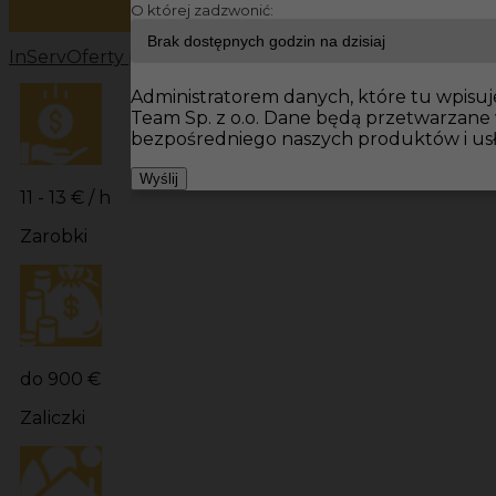
O której zadzwonić:
InServ
Oferty pracy
Prace budowlane Niemcy
Prace bu
Administratorem danych, które tu wpisuje
Team Sp. z o.o. Dane będą przetwarzane
bezpośredniego naszych produktów i us
Wyślij
11 - 13 € / h
Zarobki
do 900 €
Zaliczki