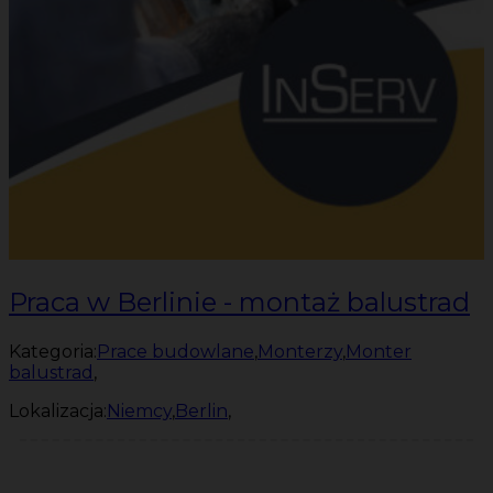
Praca w Berlinie - montaż balustrad
Kategoria:
Prace budowlane
,
Monterzy
,
Monter
balustrad
,
Lokalizacja:
Niemcy
,
Berlin
,