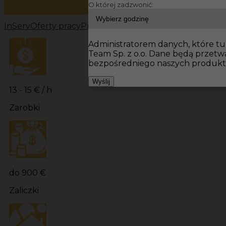
O której zadzwonić:
InServ
Oferty pracy
Prace budowlane Niemcy
Prace bu
Administratorem danych, które tu 
Team Sp. z o.o. Dane będą przet
bezpośredniego naszych produktó
Wyślij
13 - 15 € / h
Zarobki
do 900 €
Zaliczki