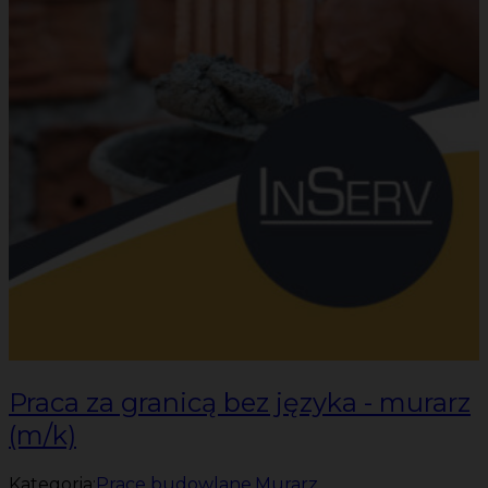
Praca za granicą bez języka - murarz
(m/k)
Kategoria:
Prace budowlane
,
Murarz
,