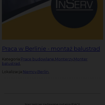
Praca w Berlinie - montaż balustrad
Kategoria:
Prace budowlane
,
Monterzy
,
Monter
balustrad
,
Lokalizacja:
Niemcy
,
Berlin
,
Najczęściej zadawane pytania (FAQ)