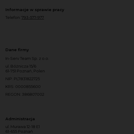
Informacje w sprawie pracy
Telefon:
793-577-977
Dane firmy
In-Serv Team Sp. z o.o.
ul. Bóżnicza 15/6
61-751 Poznań, Polen
NIP: PL7831822725
KRS: 0000855600
REGON: 386807002
Administracja
ul. Murawa 12-18 E1
61-655 Poznań