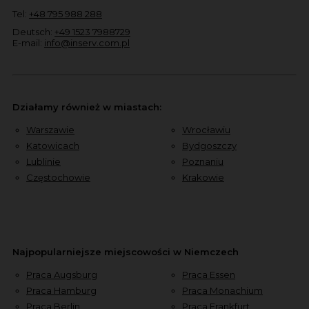
Tel:
+48 795 988 288
Deutsch:
+49 1523 7988729
E-mail:
info@inserv.com.pl
Działamy również w miastach:
Warszawie
Wrocławiu
Katowicach
Bydgoszczy
Lublinie
Poznaniu
Częstochowie
Krakowie
Najpopularniejsze miejscowości w Niemczech
Praca Augsburg
Praca Essen
Praca Hamburg
Praca Monachium
Praca Berlin
Praca Frankfurt