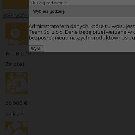
O której zadzwonić:
InServ
Oferty pracy
Prace budowlane Niemcy
Prace bu
Administratorem danych, które tu wpisujesz 
Team Sp. z o.o. Dane będą przetwarzane w
bezpośredniego naszych produktów i usług
Wyślij
16 - 18 € / h
Zarobki
do 900 €
Zaliczki