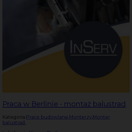
Praca w Berlinie - montaż balustrad
Kategoria:
Prace budowlane
,
Monterzy
,
Monter
balustrad
,