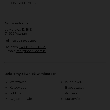
REGON: 386807002
Administracja
ul. Murawa 12-18 E1
61-655 Poznań
Tel:
+48 795 988 288
Deutsch:
+49 1523 7988729
E-mail:
info@inserv.com.pl
Działamy również w miastach:
Warszawie
Wrocławiu
Katowicach
Bydgoszczy
Lublinie
Poznaniu
Częstochowie
Krakowie