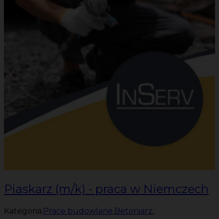
Piaskarz (m/k) - praca w Niemczech
Kategoria:
Prace budowlane
,
Betoniarz
,