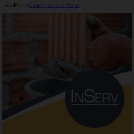
Lokalizacja:
Niemcy
,
Germersheim
,