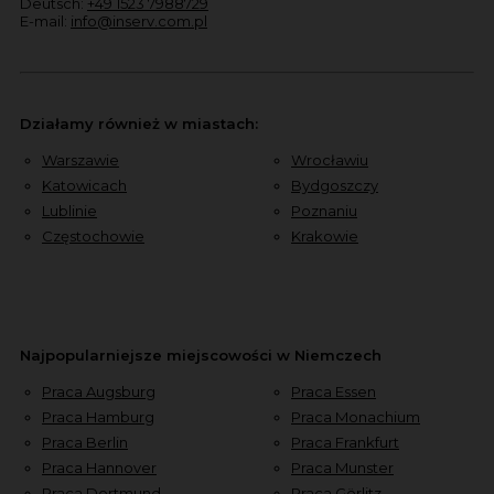
Deutsch:
+49 1523 7988729
E-mail:
info@inserv.com.pl
Działamy również w miastach:
Warszawie
Wrocławiu
Katowicach
Bydgoszczy
Lublinie
Poznaniu
Częstochowie
Krakowie
Najpopularniejsze miejscowości w Niemczech
Praca Augsburg
Praca Essen
Praca Hamburg
Praca Monachium
Praca Berlin
Praca Frankfurt
Praca Hannover
Praca Munster
Praca Dortmund
Praca Görlitz