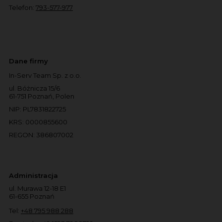
Telefon:
793-577-977
Dane firmy
In-Serv Team Sp. z o.o.
ul. Bóżnicza 15/6
61-751 Poznań, Polen
NIP: PL7831822725
KRS: 0000855600
REGON: 386807002
Administracja
ul. Murawa 12-18 E1
61-655 Poznań
Tel:
+48 795 988 288