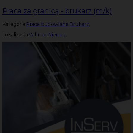
Praca za granicą - brukarz (m/k)
Kategoria:
Prace budowlane
,
Brukarz
,
Lokalizacja:
Vellmar
,
Niemcy
,