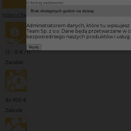
O której zadzwonić:
InServ
Oferty pracy
Prace budowlane Niemcy
Prace bu
Administratorem danych, które tu wpisujesz 
Team Sp. z o.o. Dane będą przetwarzane w 
bezpośredniego naszych produktów i usług.
Wyślij
13 - 15 € / h
Zarobki
do 900 €
Zaliczki