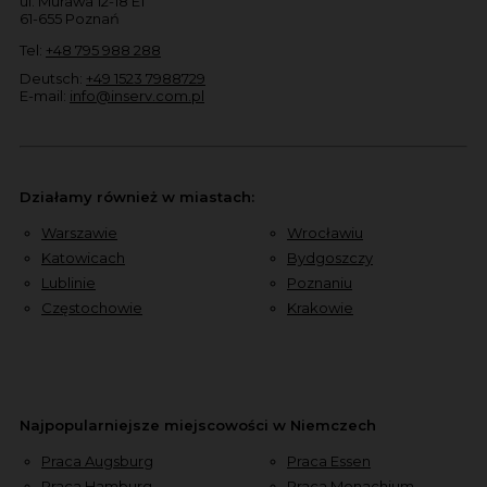
ul. Murawa 12-18 E1
61-655 Poznań
Tel:
+48 795 988 288
Deutsch:
+49 1523 7988729
E-mail:
info@inserv.com.pl
Działamy również w miastach:
Warszawie
Wrocławiu
Katowicach
Bydgoszczy
Lublinie
Poznaniu
Częstochowie
Krakowie
Najpopularniejsze miejscowości w Niemczech
Praca Augsburg
Praca Essen
Praca Hamburg
Praca Monachium