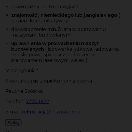
prawo jazdy i auto na wyjazd
znajomość j.niemieckiego lub j.angielskiego
(
poziom komunikatywny)
doświadczenie min. 3 lata w operowaniu
maszynami budowlanymi
uprawnienia w prowadzeniu maszyn
budowlanych
( ładowarka łyżkowa, ładowarka
teleskopowa, spychacz-buldożer ze
sterowaniem laserowym, walec )
Masz pytania?
Skontaktuj się z opiekunem zlecenia
Paulina Szóstka
Telefon:
577511922
e-mail:
rekrutacja@inserv.com.pl
Aplikuj