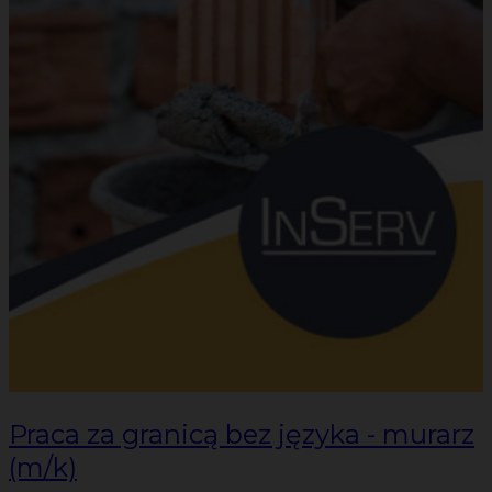
Praca za granicą bez języka - murarz
(m/k)