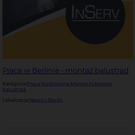
Praca w Berlinie - montaż balustrad
Kategoria:
Prace budowlane
,
Monterzy
,
Monter
balustrad
,
Lokalizacja:
Niemcy
,
Berlin
,