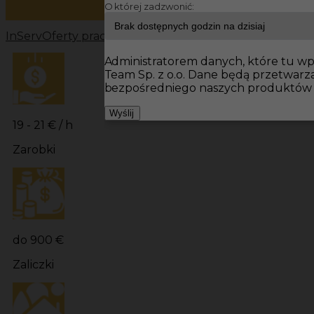
O której zadzwonić:
InServ
Oferty pracy
Prace budowlane Niemcy
Prace bu
Administratorem danych, które tu wpi
Team Sp. z o.o. Dane będą przetwar
bezpośredniego naszych produktów i
Wyślij
19 - 21 € / h
Zarobki
do 900 €
Zaliczki