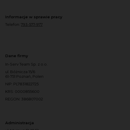
Informacje w sprawie pracy
Telefon:
793-577-977
Dane firmy
In-Serv Team Sp. z o.o.
ul. Bóżnicza 15/6
61-751 Poznań, Polen
NIP: PL7831822725
KRS: 0000855600
REGON: 386807002
Administracja