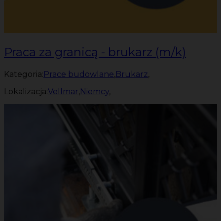
Praca za granicą - brukarz (m/k)
Kategoria:
Prace budowlane
,
Brukarz
,
Lokalizacja:
Vellmar
,
Niemcy
,