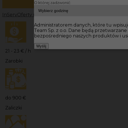
O której zadzwonić:
InServ
Oferty pracy
Prace budowlane Niemcy
Prace bu
Administratorem danych, które tu wpisuje
Team Sp. z o.o. Dane będą przetwarzane
bezpośredniego naszych produktów i us
Wyślij
21 - 23 € / h
Zarobki
do 900 €
Zaliczki