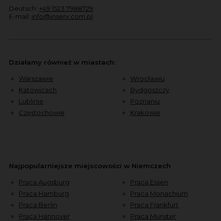
Deutsch:
+49 1523 7988729
E-mail:
info@inserv.com.pl
Działamy również w miastach:
Warszawie
Wrocławiu
Katowicach
Bydgoszczy
Lublinie
Poznaniu
Częstochowie
Krakowie
Najpopularniejsze miejscowości w Niemczech
Praca Augsburg
Praca Essen
Praca Hamburg
Praca Monachium
Praca Berlin
Praca Frankfurt
Praca Hannover
Praca Munster