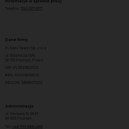
Informacje w sprawie pracy
Telefon:
793-577-977
Dane firmy
In-Serv Team Sp. z o.o.
ul. Bóżnicza 15/6
61-751 Poznań, Polen
NIP: PL7831822725
KRS: 0000855600
REGON: 386807002
Administracja
ul. Murawa 12-18 E1
61-655 Poznań
Tel:
+48 795 988 288