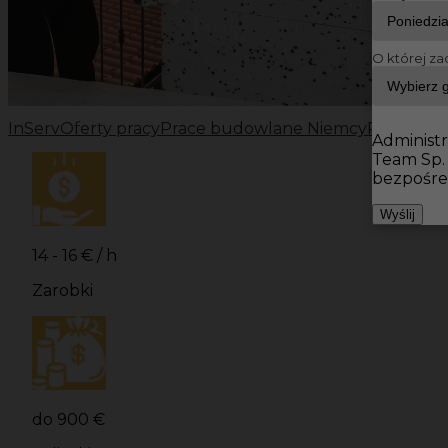
O której za
InServ
Oferty pracy
Prace budowlane Niemcy
Prace bu
Administr
Team Sp.
bezpośre
Wyślij
14 - 16 € / h
Zarobki
do 900 €