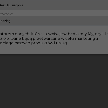
dzwonić:
dowlane
Praca dla brukarzy Niemcy
atorem danych, które tu wpisujesz będziemy My, czyli: I
 z o.o. Dane będą przetwarzane w celu marketingu
dniego naszych produktów i usług.