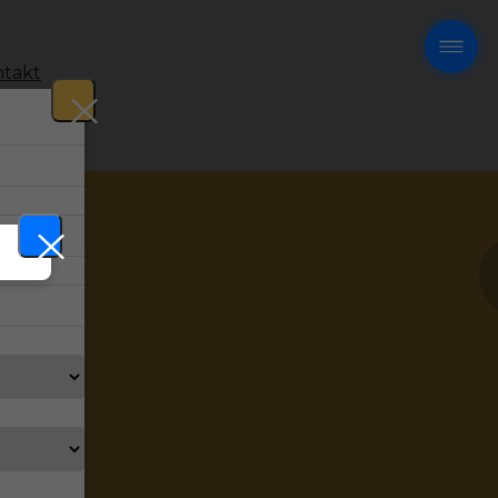
takt
!