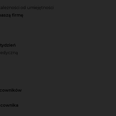
ależności od umiejętności
naszą firmę
o tydzień
medyczną
racowników
acownika