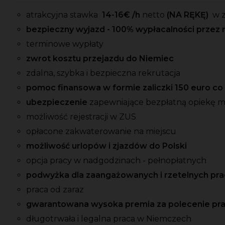
atrakcyjna stawka
14-16€
/h
netto
(NA RĘKĘ)
w z
bezpieczny wyjazd - 100% wypłacalności przez 
terminowe wypłaty
zwrot kosztu przejazdu do Niemiec
zdalna, szybka i bezpieczna rekrutacja
pomoc finansowa w formie zaliczki 150 euro c
ubezpieczenie
zapewniające bezpłatną opiekę 
możliwość rejestracji w ZUS
opłacone zakwaterowanie na miejscu
możliwość urlopów i zjazdów do Polski
opcja pracy w nadgodzinach - pełnopłatnych
podwyżka dla zaangażowanych i rzetelnych p
praca od zaraz
gwarantowana wysoka premia za polecenie pr
długotrwała i legalna praca w Niemczech