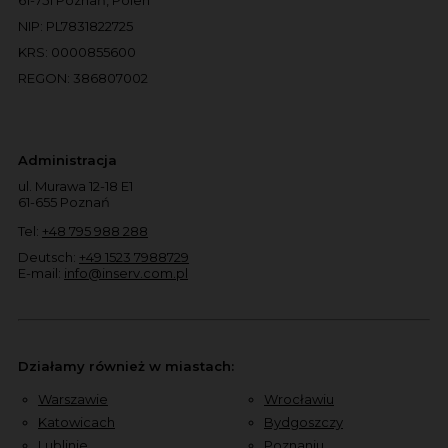
NIP: PL7831822725
KRS: 0000855600
REGON: 386807002
Administracja
ul. Murawa 12-18 E1
61-655 Poznań
Tel:
+48 795 988 288
Deutsch:
+49 1523 7988729
E-mail:
info@inserv.com.pl
Działamy również w miastach:
Warszawie
Wrocławiu
Katowicach
Bydgoszczy
Lublinie
Poznaniu