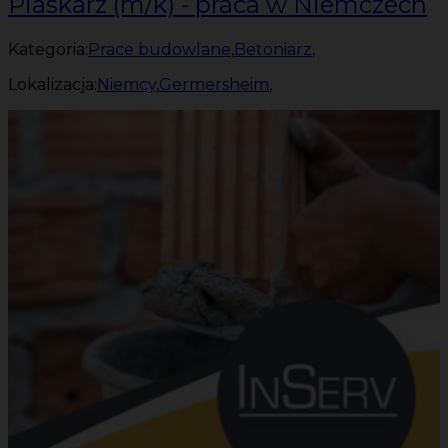
Piaskarz (m/k) - praca w Niemczech
Kategoria:
Prace budowlane
,
Betoniarz
,
Lokalizacja:
Niemcy
,
Germersheim
,