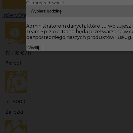
O której zadzwonić:
InServ
Oferty pracy
Prace budowlane Niemcy
Prace bu
Administratorem danych, które tu wpisujesz b
Team Sp. z o.o. Dane będą przetwarzane w 
bezpośredniego naszych produktów i usług.
Wyślij
17 - 18 € / h
Zarobki
do 900 €
Zaliczki