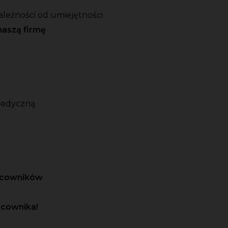
ależności od umiejętności
naszą firmę
medyczną
racowników
acownika!