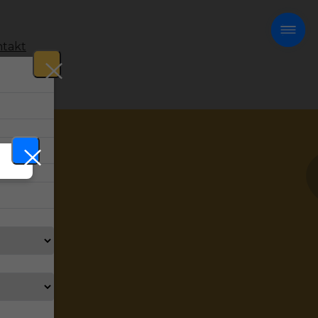
takt
!