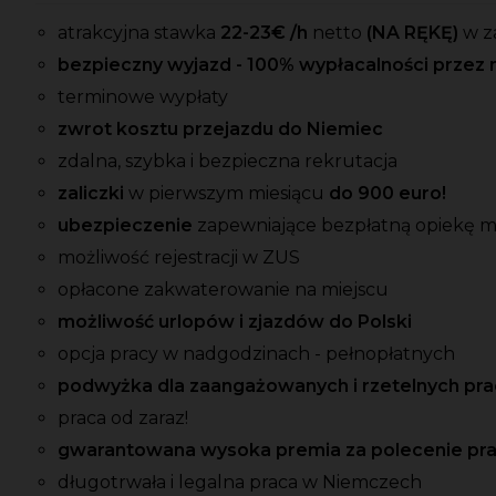
atrakcyjna stawka
22-23
€ /h
netto
(NA RĘKĘ)
w z
bezpieczny wyjazd - 100% wypłacalności przez 
terminowe wypłaty
zwrot kosztu przejazdu do Niemiec
zdalna, szybka i bezpieczna rekrutacja
zaliczki
w pierwszym miesiącu
do 900 euro!
ubezpieczenie
zapewniające bezpłatną opiekę 
możliwość rejestracji w ZUS
opłacone zakwaterowanie na miejscu
możliwość urlopów i zjazdów do Polski
opcja pracy w nadgodzinach - pełnopłatnych
podwyżka dla zaangażowanych i rzetelnych p
praca od zaraz!
gwarantowana wysoka premia za polecenie pr
długotrwała i legalna praca w Niemczech