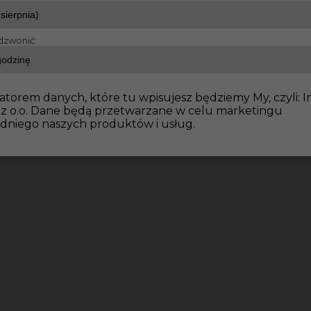
dzwonić:
dowlane
Praca dla dekarza za granicą
atorem danych, które tu wpisujesz będziemy My, czyli: I
 z o.o. Dane będą przetwarzane w celu marketingu
dniego naszych produktów i usług.