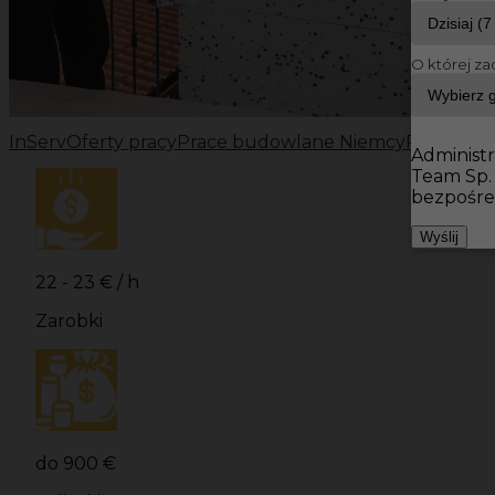
O której za
InServ
Oferty pracy
Prace budowlane Niemcy
Prace bu
Administr
Team Sp.
bezpośre
Wyślij
22 - 23 € / h
Zarobki
do 900 €