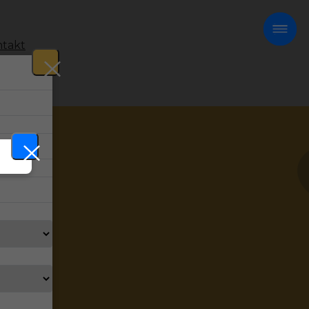
takt
!