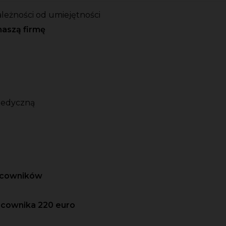
ależności od umiejętności
naszą firmę
medyczną
racowników
acownika 220 euro