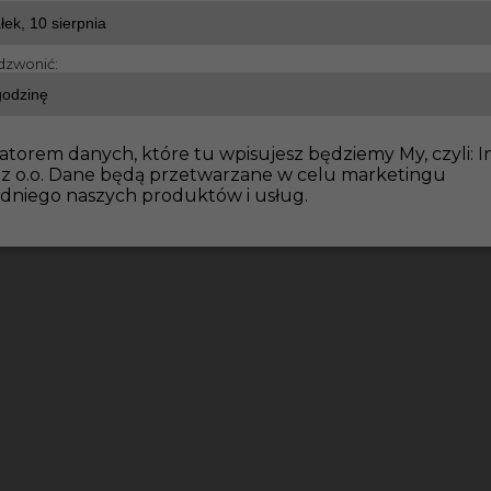
dzwonić:
dowlane
Praca dla kamieniarza Niemcy
atorem danych, które tu wpisujesz będziemy My, czyli: I
 z o.o. Dane będą przetwarzane w celu marketingu
dniego naszych produktów i usług.