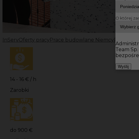
O której za
InServ
Oferty pracy
Prace budowlane Niemcy
Prace bu
Administr
Team Sp.
bezpośre
Wyślij
14 - 16 € / h
Zarobki
do 900 €