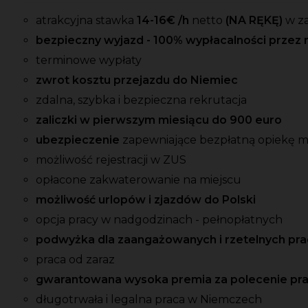
atrakcyjna stawka
14-16
€ /h
netto
(NA RĘKĘ)
w z
bezpieczny wyjazd - 100% wypłacalności przez 
terminowe wypłaty
zwrot kosztu przejazdu do Niemiec
zdalna, szybka i bezpieczna rekrutacja
zaliczki w pierwszym miesiącu do 900 euro
ubezpieczenie
zapewniające bezpłatną opiekę 
możliwość rejestracji w ZUS
opłacone zakwaterowanie na miejscu
możliwość urlopów i zjazdów do Polski
opcja pracy w nadgodzinach - pełnopłatnych
podwyżka dla zaangażowanych i rzetelnych p
praca od zaraz
gwarantowana wysoka premia za polecenie pr
długotrwała i legalna praca w Niemczech