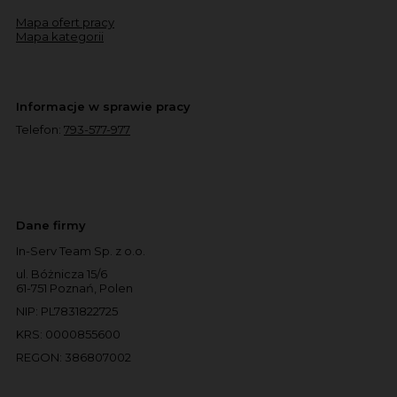
Mapa ofert pracy
Mapa kategorii
Informacje w sprawie pracy
Telefon:
793-577-977
Dane firmy
In-Serv Team Sp. z o.o.
ul. Bóżnicza 15/6
61-751 Poznań, Polen
NIP: PL7831822725
KRS: 0000855600
REGON: 386807002