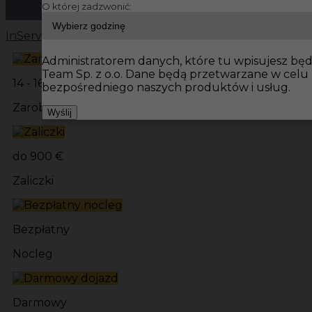
O której zadzwonić:
InServ
Oferty pracy
Prace budowlane Niemcy
Prace bu
Administratorem danych, które tu wpisujesz będz
Team Sp. z o.o. Dane będą przetwarzane w cel
14 - 16 € / h
bezpośredniego naszych produktów i usług.
Zarobki
Wyślij
do 900 €
Zaliczki
Bezpłatny
Nocleg
Darmowy