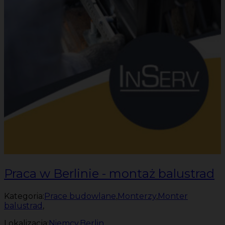
Praca w Berlinie - montaż balustrad
Kategoria:
Prace budowlane
,
Monterzy
,
Monter
balustrad
,
Lokalizacja:
Niemcy
,
Berlin
,