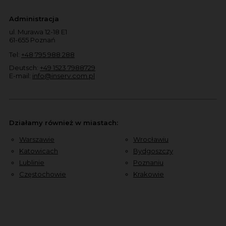
Administracja
ul. Murawa 12-18 E1
61-655 Poznań
Tel:
+48 795 988 288
Deutsch:
+49 1523 7988729
E-mail:
info@inserv.com.pl
Działamy również w miastach:
Warszawie
Wrocławiu
Katowicach
Bydgoszczy
Lublinie
Poznaniu
Częstochowie
Krakowie