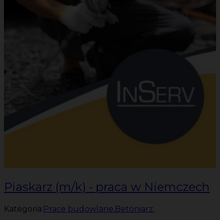
Piaskarz (m/k) - praca w Niemczech
Kategoria:
Prace budowlane
,
Betoniarz
,