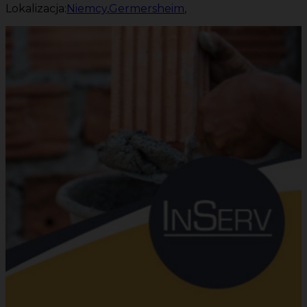
Lokalizacja:
Niemcy
,
Germersheim
,