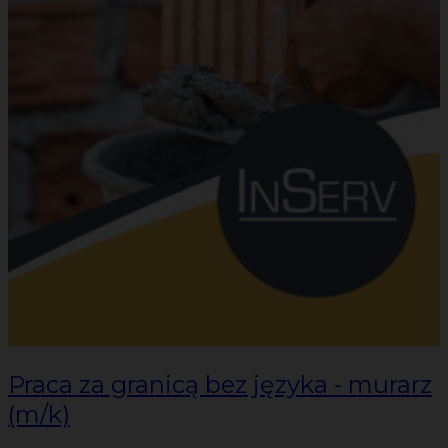
Praca za granicą bez języka - murarz
(m/k)