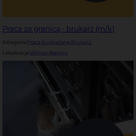
Praca za granicą - brukarz (m/k)
Kategoria:
Prace budowlane
,
Brukarz
,
Lokalizacja:
Vellmar
,
Niemcy
,