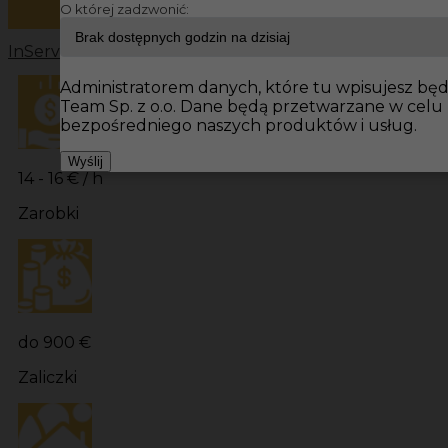
O której zadzwonić:
InServ
Oferty pracy
Prace budowlane Niemcy
Prace bu
Administratorem danych, które tu wpisujesz będz
Team Sp. z o.o. Dane będą przetwarzane w cel
bezpośredniego naszych produktów i usług.
Wyślij
14 - 16 € / h
Zarobki
do 900 €
Zaliczki