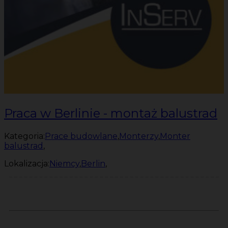
Praca w Berlinie - montaż balustrad
Kategoria:
Prace budowlane
,
Monterzy
,
Monter
balustrad
,
Lokalizacja:
Niemcy
,
Berlin
,