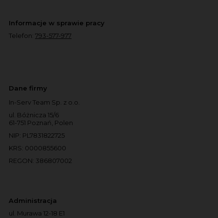
Informacje w sprawie pracy
Telefon:
793-577-977
Dane firmy
In-Serv Team Sp. z o.o.
ul. Bóżnicza 15/6
61-751 Poznań, Polen
NIP: PL7831822725
KRS: 0000855600
REGON: 386807002
Administracja
ul. Murawa 12-18 E1