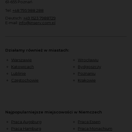
61-655 Poznań
Tel:
+48 795 988 288
Deutsch:
+49 1523 7988729
E-mail:
info@inserv.com.pl
Działamy również w miastach:
Warszawie
Wrocławiu
Katowicach
Bydgoszczy
Lublinie
Poznaniu
Częstochowie
Krakowie
Najpopularniejsze miejscowości w Niemczech
Praca Augsburg
Praca Essen
Praca Hamburg
Praca Monachium