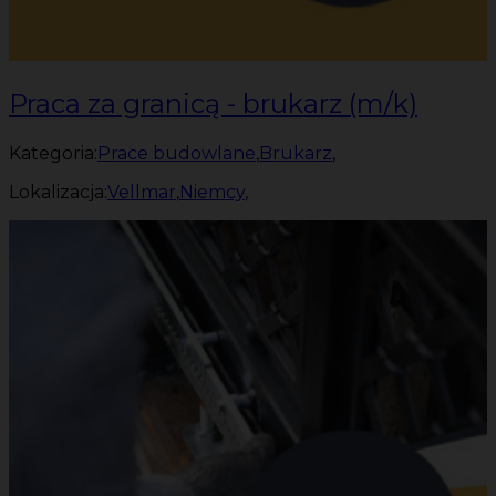
Praca za granicą - brukarz (m/k)
Kategoria:
Prace budowlane
,
Brukarz
,
Lokalizacja:
Vellmar
,
Niemcy
,