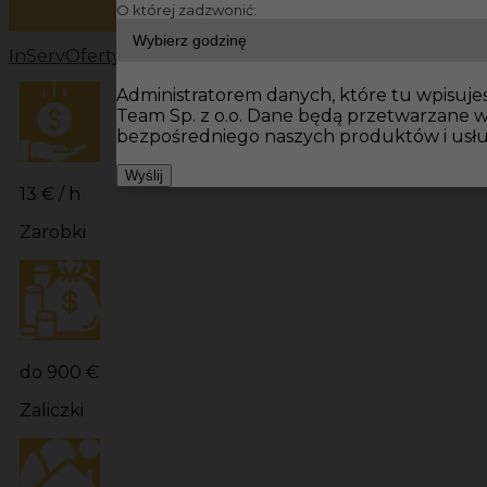
O której zadzwonić:
InServ
Oferty pracy
Prace budowlane Niemcy
Prace bu
Administratorem danych, które tu wpisujes
Team Sp. z o.o. Dane będą przetwarzane 
bezpośredniego naszych produktów i usłu
Wyślij
13 € / h
Zarobki
do 900 €
Zaliczki