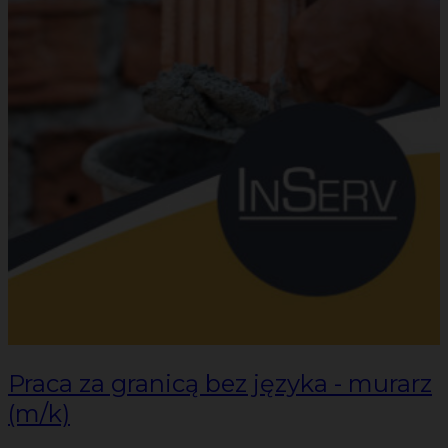
Praca za granicą bez języka - murarz
(m/k)