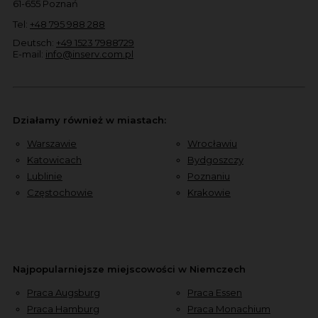
61-655 Poznań
Tel:
+48 795 988 288
Deutsch:
+49 1523 7988729
E-mail:
info@inserv.com.pl
Działamy również w miastach:
Warszawie
Wrocławiu
Katowicach
Bydgoszczy
Lublinie
Poznaniu
Częstochowie
Krakowie
Najpopularniejsze miejscowości w Niemczech
Praca Augsburg
Praca Essen
Praca Hamburg
Praca Monachium