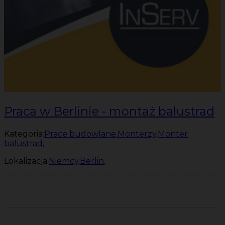
Praca w Berlinie - montaż balustrad
Kategoria:
Prace budowlane
,
Monterzy
,
Monter
balustrad
,
Lokalizacja:
Niemcy
,
Berlin
,