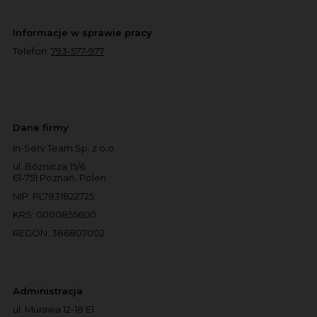
Informacje w sprawie pracy
Telefon:
793-577-977
Dane firmy
In-Serv Team Sp. z o.o.
ul. Bóżnicza 15/6
61-751 Poznań, Polen
NIP: PL7831822725
KRS: 0000855600
REGON: 386807002
Administracja
ul. Murawa 12-18 E1