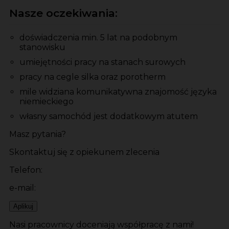
Nasze oczekiwania:
doświadczenia min. 5 lat na podobnym
stanowisku
umiejętności pracy na stanach surowych
pracy na cegle silka oraz porotherm
mile widziana komunikatywna znajomość języka
niemieckiego
własny samochód jest dodatkowym atutem
Masz pytania?
Skontaktuj się z opiekunem zlecenia
Telefon:
e-mail:
Aplikuj
Nasi pracownicy doceniają współpracę z nami!