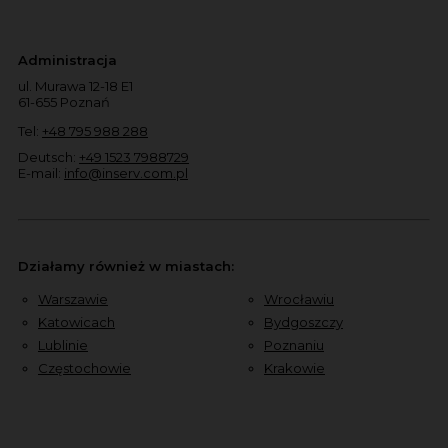
Administracja
ul. Murawa 12-18 E1
61-655 Poznań
Tel:
+48 795 988 288
Deutsch:
+49 1523 7988729
E-mail:
info@inserv.com.pl
Działamy również w miastach:
Warszawie
Wrocławiu
Katowicach
Bydgoszczy
Lublinie
Poznaniu
Częstochowie
Krakowie