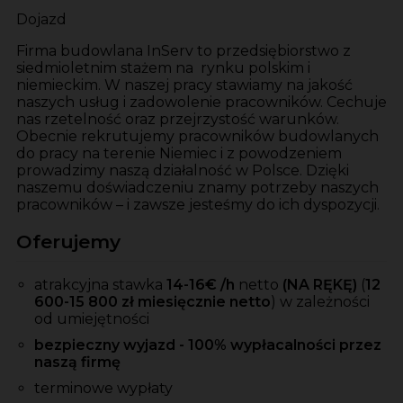
Dojazd
Firma budowlana InServ to przedsiębiorstwo z
siedmioletnim stażem na rynku polskim i
niemieckim. W naszej pracy stawiamy na jakość
naszych usług i zadowolenie pracowników. Cechuje
nas rzetelność oraz przejrzystość warunków.
Obecnie rekrutujemy pracowników budowlanych
do pracy na terenie Niemiec i z powodzeniem
prowadzimy naszą działalność w Polsce. Dzięki
naszemu doświadczeniu znamy potrzeby naszych
pracowników – i zawsze jesteśmy do ich dyspozycji.
Oferujemy
atrakcyjna stawka
14-16
€ /h
netto
(NA RĘKĘ)
(
12
600-15 800 zł miesięcznie netto
)
w zależności
od umiejętności
bezpieczny wyjazd - 100% wypłacalności przez
naszą firmę
terminowe wypłaty