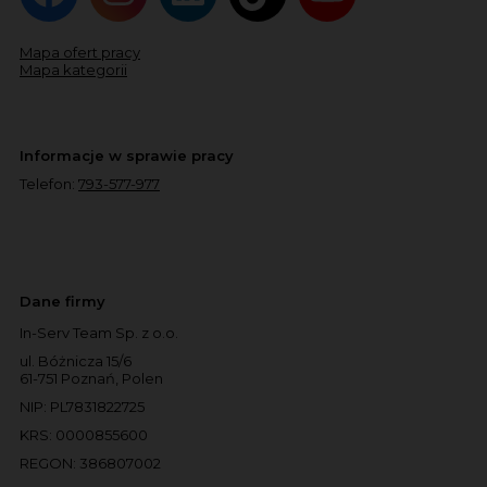
Mapa ofert pracy
Mapa kategorii
Informacje w sprawie pracy
Telefon:
793-577-977
Dane firmy
In-Serv Team Sp. z o.o.
ul. Bóżnicza 15/6
61-751 Poznań, Polen
NIP: PL7831822725
KRS: 0000855600
REGON: 386807002