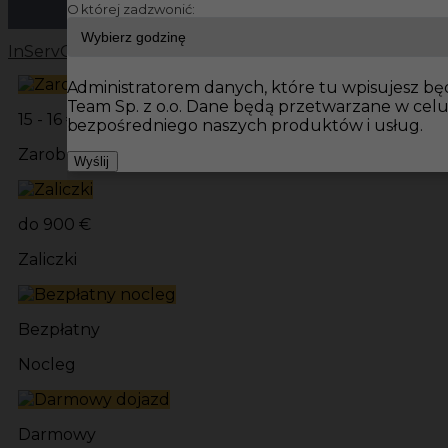
O której zadzwonić:
InServ
Oferty pracy
Prace budowlane Niemcy
Prace bu
Administratorem danych, które tu wpisujesz będ
Team Sp. z o.o. Dane będą przetwarzane w cel
15 - 16 € / h
bezpośredniego naszych produktów i usług.
Zarobki
Wyślij
do 900 €
Zaliczki
Bezpłatny
Nocleg
Darmowy