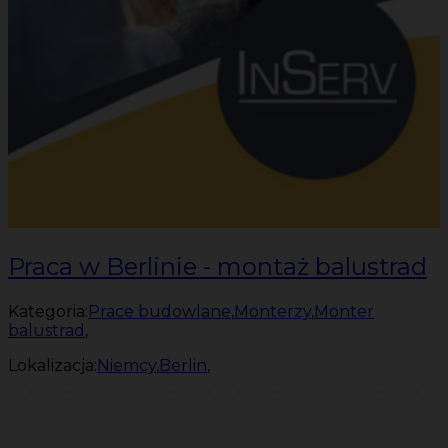
Praca w Berlinie - montaż balustrad
Kategoria:
Prace budowlane
,
Monterzy
,
Monter
balustrad
,
Lokalizacja:
Niemcy
,
Berlin
,