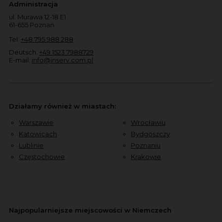
Administracja
ul. Murawa 12-18 E1
61-655 Poznań
Tel:
+48 795 988 288
Deutsch:
+49 1523 7988729
E-mail:
info@inserv.com.pl
Działamy również w miastach:
Warszawie
Wrocławiu
Katowicach
Bydgoszczy
Lublinie
Poznaniu
Częstochowie
Krakowie
Najpopularniejsze miejscowości w Niemczech