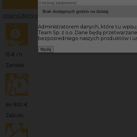
O której zadzwonić:
InServ
Oferty pracy
Prace budowlane Niemcy
Prace bu
Administratorem danych, które tu wpisuj
Team Sp. z o.o. Dane będą przetwarzan
bezpośredniego naszych produktów i us
Wyślij
15 € / h
Zarobki
do 900 €
Zaliczki