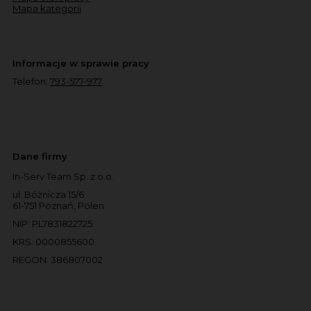
Mapa kategorii
Informacje w sprawie pracy
Telefon:
793-577-977
Dane firmy
In-Serv Team Sp. z o.o.
ul. Bóżnicza 15/6
61-751 Poznań, Polen
NIP: PL7831822725
KRS: 0000855600
REGON: 386807002