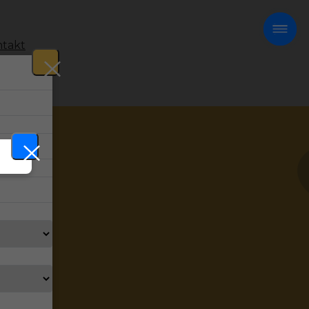
takt
!