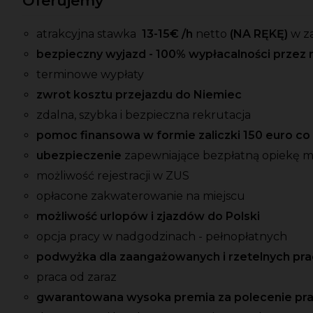
Oferujemy
atrakcyjna stawka
13-15
€ /h
netto
(NA RĘKĘ)
w z
bezpieczny wyjazd - 100% wypłacalności przez 
terminowe wypłaty
zwrot kosztu przejazdu do Niemiec
zdalna, szybka i bezpieczna rekrutacja
pomoc finansowa w formie zaliczki 150 euro c
ubezpieczenie
zapewniające bezpłatną opiekę 
możliwość rejestracji w ZUS
opłacone zakwaterowanie na miejscu
możliwość urlopów i zjazdów do Polski
opcja pracy w nadgodzinach - pełnopłatnych
podwyżka dla zaangażowanych i rzetelnych p
praca od zaraz
gwarantowana wysoka premia
za polecenie pr