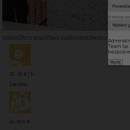
O której za
InServ
Oferty pracy
Prace budowlane Niemcy
Prace bu
Administr
Team Sp.
bezpośre
Wyślij
13 - 15 € / h
Zarobki
do 900 €