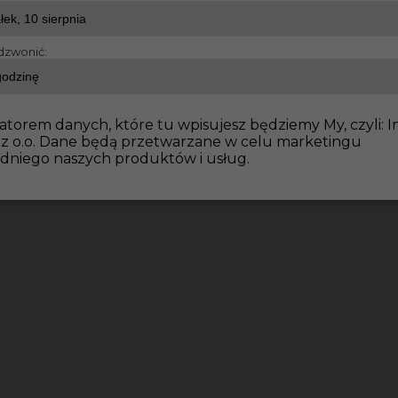
dzwonić:
dowlane
Praca dla zbrojarza Niemcy
atorem danych, które tu wpisujesz będziemy My, czyli: I
 z o.o. Dane będą przetwarzane w celu marketingu
dniego naszych produktów i usług.