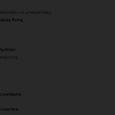
ależności od umiejętności
naszą firmę
o tydzień
medyczną
racowników
acownika