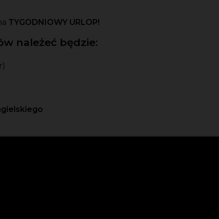
na
TYGODNIOWY URLOP!
w należeć będzie:
r)
ngielskiego