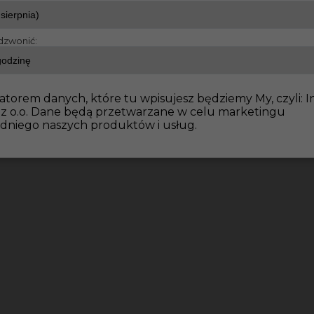
dzwonić:
onter balustrad w Niemczech
atorem danych, które tu wpisujesz będziemy My, czyli: I
 z o.o. Dane będą przetwarzane w celu marketingu
dniego naszych produktów i usług.