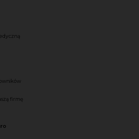
medyczną
cowników
szą firmę
uro