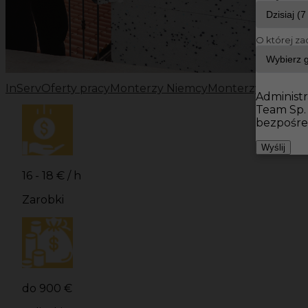
O której za
InServ
Oferty pracy
Monterzy Niemcy
Monterzy
Praca m
Administr
Team Sp.
bezpośre
Wyślij
16 - 18 € / h
Zarobki
do 900 €