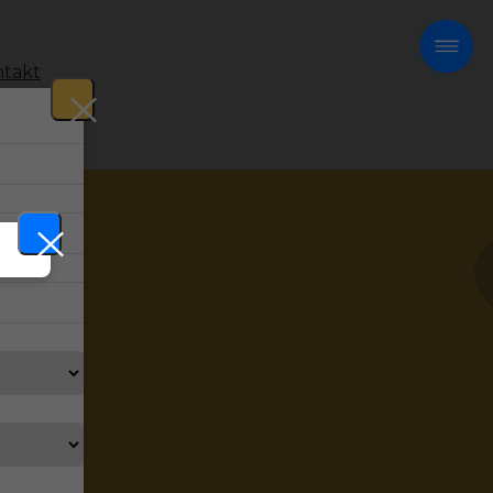
takt
!