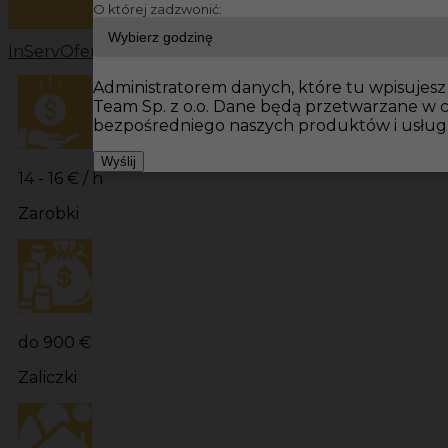
O której zadzwonić:
InServ
Oferty pracy
Prace budowlane Niemcy
Prace bu
Administratorem danych, które tu wpisujesz 
Team Sp. z o.o. Dane będą przetwarzane w 
bezpośredniego naszych produktów i usług
Wyślij
14 - 16 € / h
Zarobki
do 900 €
Zaliczki