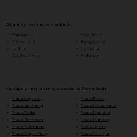
Działamy również w miastach:
Warszawie
Wrocławiu
Katowicach
Bydgoszczy
Lublinie
Poznaniu
Częstochowie
Krakowie
Najpopularniejsze miejscowości w Niemczech
Praca Augsburg
Praca Essen
Praca Hamburg
Praca Monachium
Praca Berlin
Praca Frankfurt
Praca Hannover
Praca Munster
Praca Dortmund
Praca Görlitz
Praca Magdeburg
Praca Stuttgar