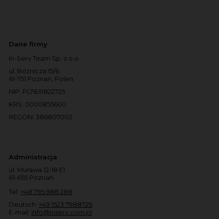
Dane firmy
In-Serv Team Sp. z o.o.
ul. Bóżnicza 15/6
61-751 Poznań, Polen
NIP: PL7831822725
KRS: 0000855600
REGON: 386807002
Administracja
ul. Murawa 12-18 E1
61-655 Poznań
Tel:
+48 795 988 288
Deutsch:
+49 1523 7988729
E-mail:
info@inserv.com.pl