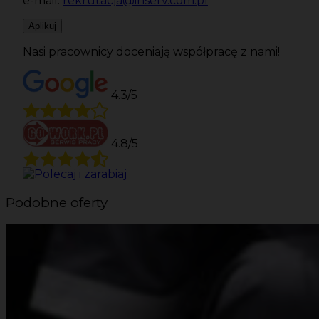
e-mail:
rekrutacja@inserv.com.pl
Aplikuj
Nasi pracownicy doceniają współpracę z nami!
4.3/5
4.8/5
Podobne oferty