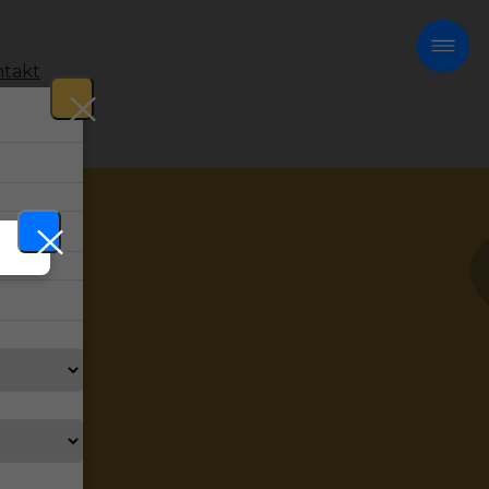
takt
!