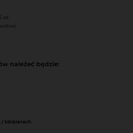
 os.
nawstwo
w należeć będzie:
/ klinkierach