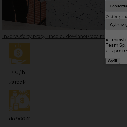
O której za
InServ
Oferty pracy
Prace budowlane
Praca murarz klin
Administr
Team Sp.
bezpośre
Wyślij
17 € / h
Zarobki
do 900 €