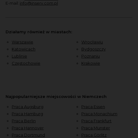
E-mail:
info@inserv.com.pl
Działamy również w miastach:
Warszawie
Wrocławiu
Katowicach
Bydgoszczy
Lublinie
Poznaniu
Częstochowie
Krakowie
Najpopularniejsze miejscowości w Niemczech
Praca Augsburg
Praca Essen
Praca Hamburg
Praca Monachium
Praca Berlin
Praca Frankfurt
Praca Hannover
Praca Munster
Praca Dortmund
Praca Görlitz