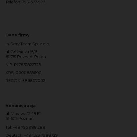
Telefon:
793-577-977
Dane firmy
In-Serv Team Sp. z o.o.
ul. Bóżnicza 15/6
61-751 Poznań, Polen
NIP: PL7831822725
KRS: 0000855600
REGON: 386807002
Administracja
ul. Murawa 12-18 E1
61-655 Poznań
Tel:
+48 795 988 288
Deutsch:
+49 1523 7988729