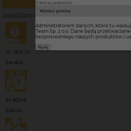
O której zadzwonić:
InServ
Oferty pracy
Prace budowlane Niemcy
Prace bu
Administratorem danych, które tu wpisuje
Team Sp. z o.o. Dane będą przetwarzan
bezpośredniego naszych produktów i us
Wyślij
14 - 16 € / h
Zarobki
do 900 €
Zaliczki