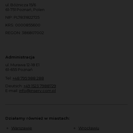
ul. Bóżnicza 15/6
61-751 Poznań, Polen
NIP: PL7831822725
KRS: 0000855600
REGON: 386807002
Administracja
ul. Murawa 12-18 E1
61-655 Poznań
Tel:
+48 795 988 288
Deutsch:
+49 1523 7988729
E-mail:
info@inserv.com.pl
Działamy również w miastach:
Warszawie
Wrocławiu