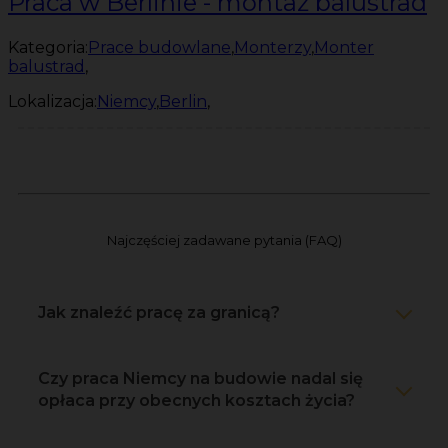
Praca w Berlinie - montaż balustrad
Kategoria:
Prace budowlane
,
Monterzy
,
Monter
balustrad
,
Lokalizacja:
Niemcy
,
Berlin
,
Najczęściej zadawane pytania (FAQ)
Jak znaleźć pracę za granicą?
Czy praca Niemcy na budowie nadal się
opłaca przy obecnych kosztach życia?