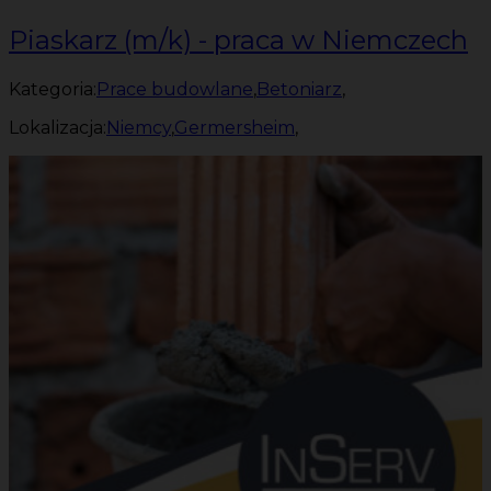
Piaskarz (m/k) - praca w Niemczech
Kategoria:
Prace budowlane
,
Betoniarz
,
Lokalizacja:
Niemcy
,
Germersheim
,