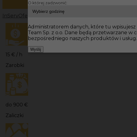
O której zadzwonić:
InServ
Oferty pracy
Prace budowlane Niemcy
Prace bu
Administratorem danych, które tu wpisujesz 
Team Sp. z o.o. Dane będą przetwarzane w 
bezpośredniego naszych produktów i usług.
Wyślij
15 € / h
Zarobki
do 900 €
Zaliczki