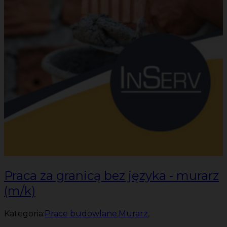
Praca za granicą bez języka - murarz
(m/k)
Kategoria:
Prace budowlane
,
Murarz
,