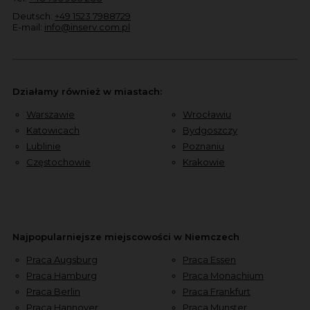
Deutsch:
+49 1523 7988729
E-mail:
info@inserv.com.pl
Działamy również w miastach:
Warszawie
Wrocławiu
Katowicach
Bydgoszczy
Lublinie
Poznaniu
Częstochowie
Krakowie
Najpopularniejsze miejscowości w Niemczech
Praca Augsburg
Praca Essen
Praca Hamburg
Praca Monachium
Praca Berlin
Praca Frankfurt
Praca Hannover
Praca Munster