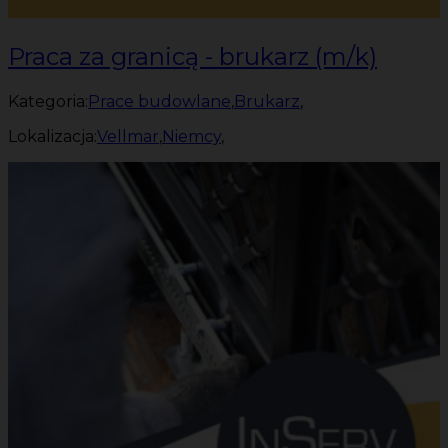
Praca za granicą - brukarz (m/k)
Kategoria:
Prace budowlane
,
Brukarz
,
Lokalizacja:
Vellmar
,
Niemcy
,