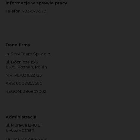
Informacje w sprawie pracy
Telefon:
793-577-977
Dane firmy
In-Serv Team Sp. z o.o.
ul. Bóżnicza 15/6
61-751 Poznań, Polen
NIP: PL7831822725
KRS: 0000855600
REGON: 386807002
Administracja
ul. Murawa 12-18 E1
61-655 Poznań
Tel:
+48 795 988 288