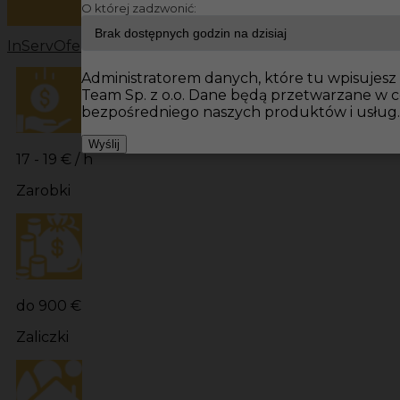
O której zadzwonić:
InServ
Oferty pracy
Prace budowlane Niemcy
Prace bu
Administratorem danych, które tu wpisujesz 
Team Sp. z o.o. Dane będą przetwarzane w 
bezpośredniego naszych produktów i usług.
Wyślij
17 - 19 € / h
Zarobki
do 900 €
Zaliczki