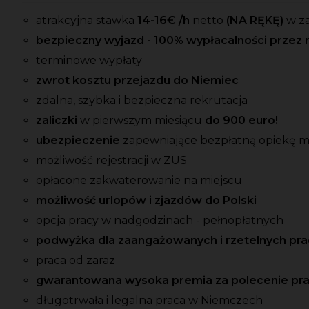
atrakcyjna stawka
14-16
€ /h
netto
(NA RĘKĘ)
w z
bezpieczny wyjazd - 100% wypłacalności przez 
terminowe wypłaty
zwrot kosztu przejazdu do Niemiec
zdalna, szybka i bezpieczna rekrutacja
zaliczki
w pierwszym miesiącu
do 900 euro!
ubezpieczenie
zapewniające bezpłatną opiekę 
możliwość rejestracji w ZUS
opłacone zakwaterowanie na miejscu
możliwość urlopów i zjazdów do Polski
opcja pracy w nadgodzinach - pełnopłatnych
podwyżka dla zaangażowanych i rzetelnych p
praca od zaraz
gwarantowana wysoka premia za polecenie pr
długotrwała i legalna praca w Niemczech