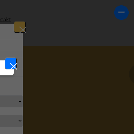
takt
!
chlarz