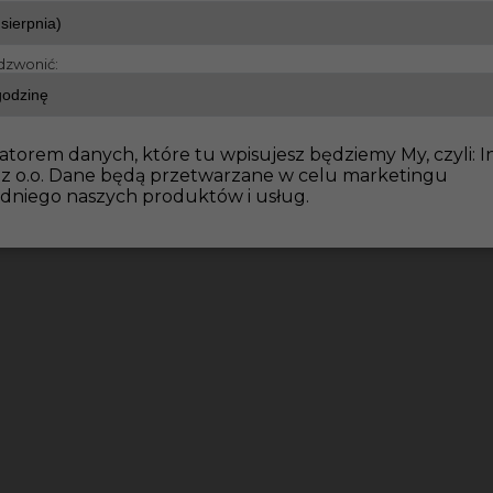
dzwonić:
tów
Praca regipsiarz/szpachlarz Niemcy
atorem danych, które tu wpisujesz będziemy My, czyli: I
 z o.o. Dane będą przetwarzane w celu marketingu
dniego naszych produktów i usług.