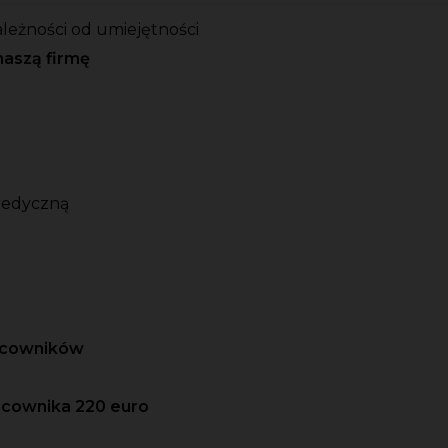
ależności od umiejętności
naszą firmę
medyczną
racowników
acownika 220 euro