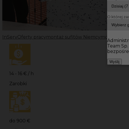
O której za
InServ
Oferty pracy
montaż sufitów Niemcy
montaż sufi
Administr
Team Sp.
bezpośre
Wyślij
14 - 16 € / h
Zarobki
do 900 €