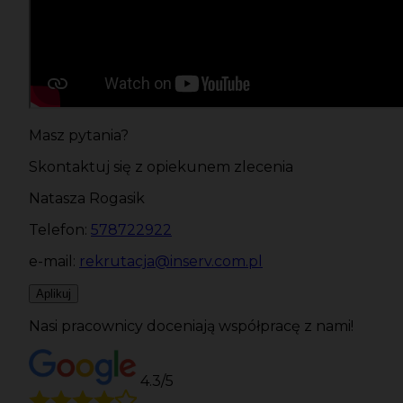
Masz pytania?
Skontaktuj się z opiekunem zlecenia
Natasza Rogasik
Telefon:
578722922
e-mail:
rekrutacja@inserv.com.pl
Aplikuj
Nasi pracownicy doceniają współpracę z nami!
4.3/5