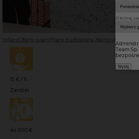
O której za
InServ
Oferty pracy
Prace budowlane Niemcy
Prace bu
Administr
Team Sp.
bezpośre
Wyślij
15 € / h
Zarobki
do 900 €