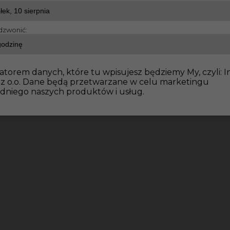
dzwonić:
dowlane
Praca w Niemczech dla brukarza z niemieckim 
atorem danych, które tu wpisujesz będziemy My, czyli: I
 z o.o. Dane będą przetwarzane w celu marketingu
dniego naszych produktów i usług.