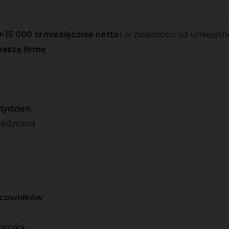
-15 000 zł miesięcznie netto
)
w zależności od umiejętn
naszą firmę
o tydzień
medyczną
racowników
ownika