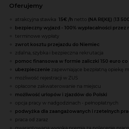
Oferujemy
atrakcyjna stawka
15
€ /h
netto
(NA RĘKĘ)
(
13 500
bezpieczny wyjazd - 100% wypłacalności przez 
terminowe wypłaty
zwrot kosztu przejazdu do Niemiec
zdalna, szybka i bezpieczna rekrutacja
pomoc finansowa w formie zaliczki 150 euro c
ubezpieczenie
zapewniające bezpłatną opiekę 
możliwość rejestracji w ZUS
opłacone zakwaterowanie na miejscu
możliwość urlopów i zjazdów do Polski
opcja pracy w nadgodzinach - pełnopłatnych
podwyżka dla zaangażowanych i rzetelnych p
praca od zaraz
gwarantowana wysoka premia
za
polecenie prac