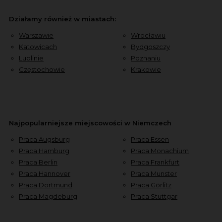
Działamy również w miastach:
Warszawie
Wrocławiu
Katowicach
Bydgoszczy
Lublinie
Poznaniu
Częstochowie
Krakowie
Najpopularniejsze miejscowości w Niemczech
Praca Augsburg
Praca Essen
Praca Hamburg
Praca Monachium
Praca Berlin
Praca Frankfurt
Praca Hannover
Praca Munster
Praca Dortmund
Praca Görlitz
Praca Magdeburg
Praca Stuttgar