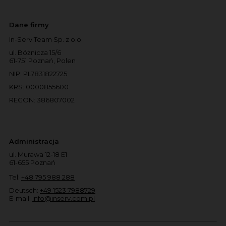
Dane firmy
In-Serv Team Sp. z o.o.
ul. Bóżnicza 15/6
61-751 Poznań, Polen
NIP: PL7831822725
KRS: 0000855600
REGON: 386807002
Administracja
ul. Murawa 12-18 E1
61-655 Poznań
Tel:
+48 795 988 288
Deutsch:
+49 1523 7988729
E-mail:
info@inserv.com.pl