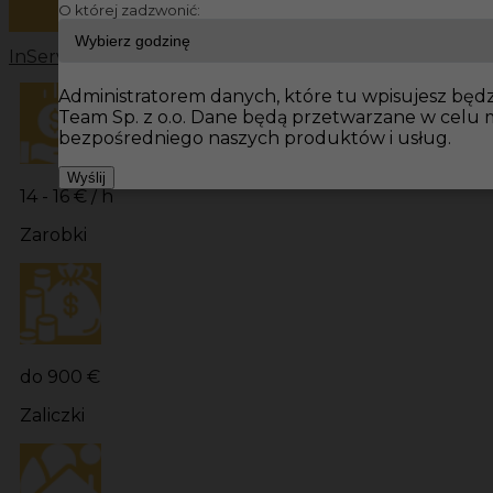
O której zadzwonić:
InServ
Oferty pracy
Prace budowlane Niemcy
Prace bu
Administratorem danych, które tu wpisujesz będzi
Team Sp. z o.o. Dane będą przetwarzane w celu
bezpośredniego naszych produktów i usług.
Wyślij
14 - 16 € / h
Zarobki
do 900 €
Zaliczki