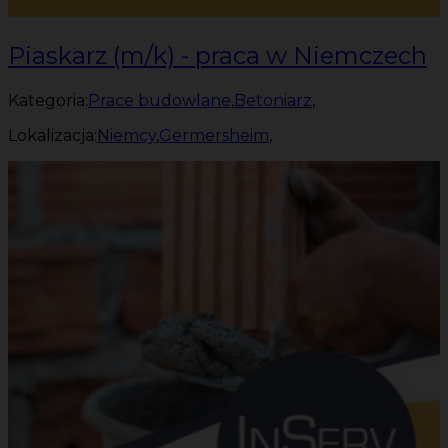
Piaskarz (m/k) - praca w Niemczech
Kategoria:
Prace budowlane
,
Betoniarz
,
Lokalizacja:
Niemcy
,
Germersheim
,