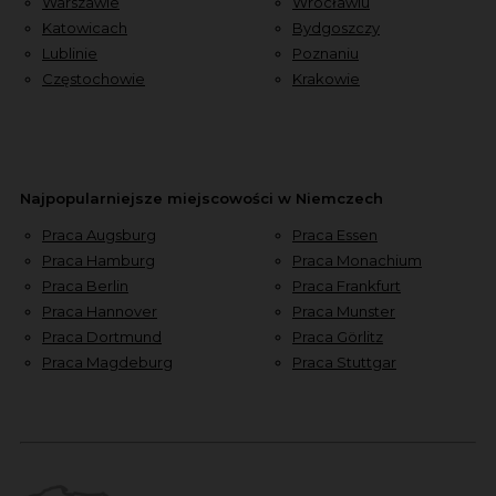
Warszawie
Wrocławiu
Katowicach
Bydgoszczy
Lublinie
Poznaniu
Częstochowie
Krakowie
Najpopularniejsze miejscowości w Niemczech
Praca Augsburg
Praca Essen
Praca Hamburg
Praca Monachium
Praca Berlin
Praca Frankfurt
Praca Hannover
Praca Munster
Praca Dortmund
Praca Görlitz
Praca Magdeburg
Praca Stuttgar