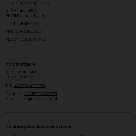
In-Serv Team Sp. z o.o.
ul. Bóżnicza 15/6
61-751 Poznań, Polen
NIP: PL7831822725
KRS: 0000855600
REGON: 386807002
Administracja
ul. Murawa 12-18 E1
61-655 Poznań
Tel:
+48 795 988 288
Deutsch:
+49 1523 7988729
E-mail:
info@inserv.com.pl
Działamy również w miastach: