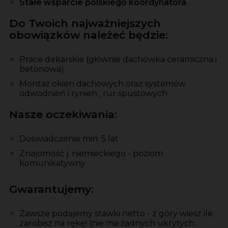
Stałe wsparcie polskiego koordynatora
Do Twoich najważniejszych
obowiązków należeć będzie:
Prace dekarskie (głównie dachówka ceramiczna i
betonowa)
Montaż okien dachowych oraz systemów
odwodnień i rynien , rur spustowych
Nasze oczekiwania:
Doświadczenie min. 5 lat
Znajomość j. niemieckiego - poziom
komunikatywny
Gwarantujemy:
Zawsze podajemy stawki netto - z góry wiesz ile
zarobisz na rękę! (nie ma żadnych ukrytych