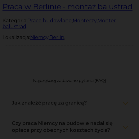
Praca w Berlinie - montaż balustrad
Kategoria:
Prace budowlane
,
Monterzy
,
Monter
balustrad
,
Lokalizacja:
Niemcy
,
Berlin
,
Najczęściej zadawane pytania (FAQ)
Jak znaleźć pracę za granicą?
Czy praca Niemcy na budowie nadal się
opłaca przy obecnych kosztach życia?