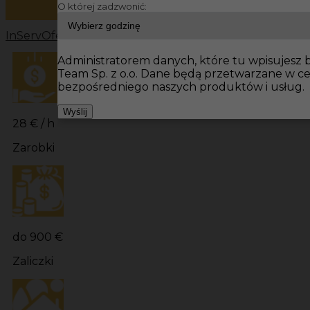
O której zadzwonić:
InServ
Oferty pracy
Prace budowlane Niemcy
Prace bu
Administratorem danych, które tu wpisujesz b
Team Sp. z o.o. Dane będą przetwarzane w c
bezpośredniego naszych produktów i usług.
Wyślij
28 € / h
Zarobki
do 900 €
Zaliczki