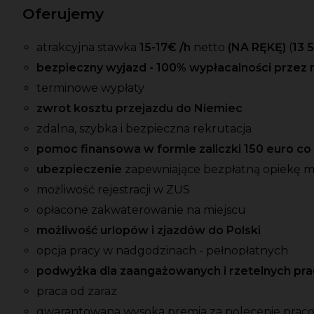
Oferujemy
atrakcyjna stawka
15-17
€ /h
netto
(NA RĘKĘ)
(
13 
bezpieczny wyjazd - 100% wypłacalności przez 
terminowe wypłaty
zwrot kosztu przejazdu do Niemiec
zdalna, szybka i bezpieczna rekrutacja
pomoc finansowa w formie zaliczki 150 euro c
ubezpieczenie
zapewniające bezpłatną opiekę 
możliwość rejestracji w ZUS
opłacone zakwaterowanie na miejscu
możliwość urlopów i zjazdów do Polski
opcja pracy w nadgodzinach - pełnopłatnych
podwyżka dla zaangażowanych i rzetelnych p
praca od zaraz
gwarantowana wysoka premia
za
polecenie prac