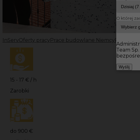
O której za
InServ
Oferty pracy
Prace budowlane Niemcy
Prace bu
Administr
Team Sp.
bezpośre
Wyślij
15 - 17 € / h
Zarobki
do 900 €