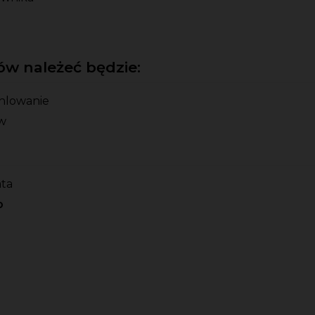
w należeć będzie:
chlowanie
w
ata
o