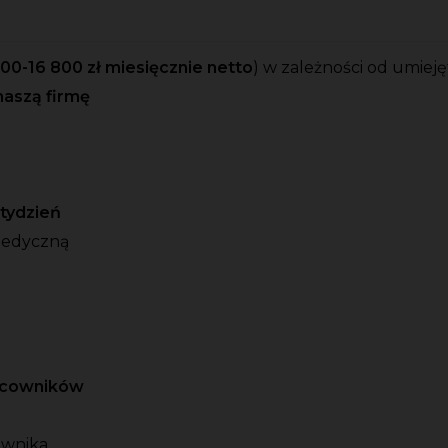
500-16 800 zł miesięcznie netto
)
w zależności od umieję
naszą firmę
o tydzień
medyczną
racowników
ownika