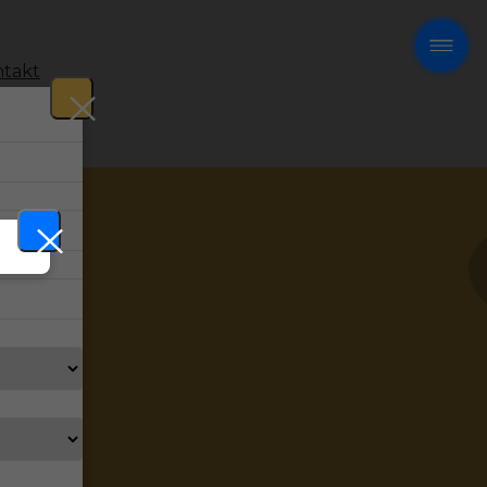
takt
!