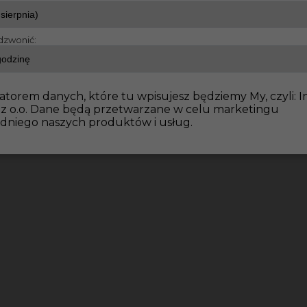
dzwonić:
dowlane
Dociepleniowiec / tynkarz Niemcy
atorem danych, które tu wpisujesz będziemy My, czyli: I
 z o.o. Dane będą przetwarzane w celu marketingu
dniego naszych produktów i usług.