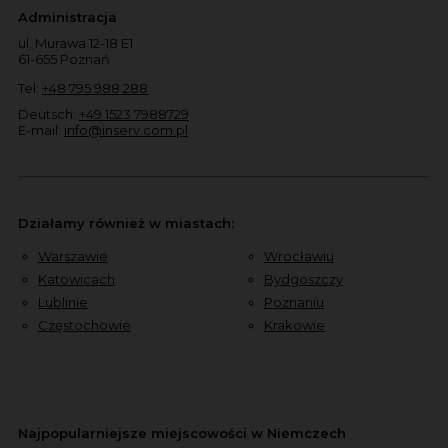
Administracja
ul. Murawa 12-18 E1
61-655 Poznań
Tel:
+48 795 988 288
Deutsch:
+49 1523 7988729
E-mail:
info@inserv.com.pl
Działamy również w miastach:
Warszawie
Wrocławiu
Katowicach
Bydgoszczy
Lublinie
Poznaniu
Częstochowie
Krakowie
Najpopularniejsze miejscowości w Niemczech