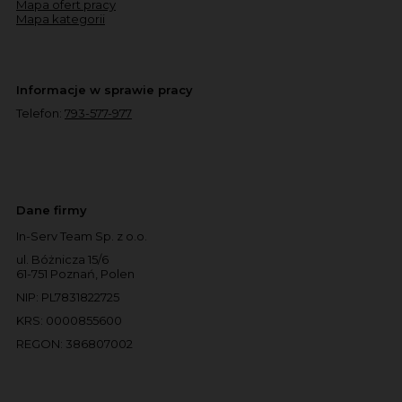
Mapa ofert pracy
Mapa kategorii
Informacje w sprawie pracy
Telefon:
793-577-977
Dane firmy
In-Serv Team Sp. z o.o.
ul. Bóżnicza 15/6
61-751 Poznań, Polen
NIP: PL7831822725
KRS: 0000855600
REGON: 386807002