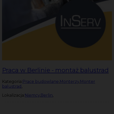
Praca w Berlinie - montaż balustrad
Kategoria:
Prace budowlane
,
Monterzy
,
Monter
balustrad
,
Lokalizacja:
Niemcy
,
Berlin
,