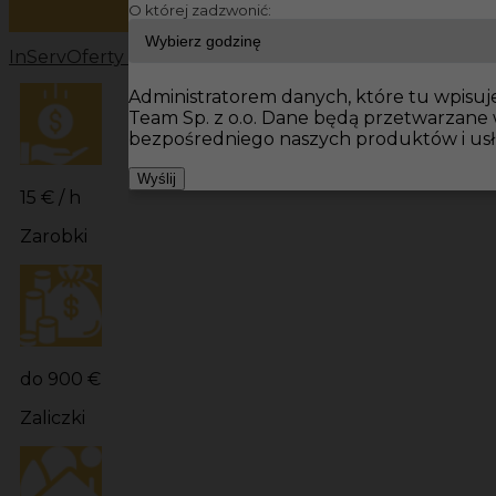
O której zadzwonić:
InServ
Oferty pracy
Prace budowlane Niemcy
Prace bu
Administratorem danych, które tu wpisuje
Team Sp. z o.o. Dane będą przetwarzane
bezpośredniego naszych produktów i usł
Wyślij
15 € / h
Zarobki
do 900 €
Zaliczki