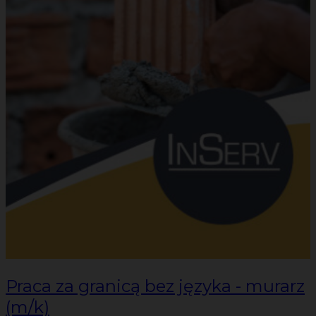
Praca za granicą bez języka - murarz
(m/k)