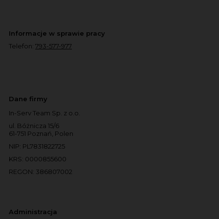
Informacje w sprawie pracy
Telefon:
793-577-977
Dane firmy
In-Serv Team Sp. z o.o.
ul. Bóżnicza 15/6
61-751 Poznań, Polen
NIP: PL7831822725
KRS: 0000855600
REGON: 386807002
Administracja