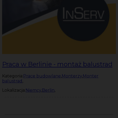
Praca w Berlinie - montaż balustrad
Kategoria:
Prace budowlane
,
Monterzy
,
Monter
balustrad
,
Lokalizacja:
Niemcy
,
Berlin
,