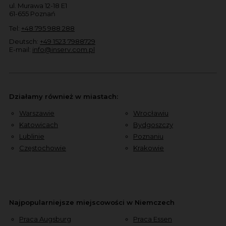
ul. Murawa 12-18 E1
61-655 Poznań
Tel:
+48 795 988 288
Deutsch:
+49 1523 7988729
E-mail:
info@inserv.com.pl
Działamy również w miastach:
Warszawie
Wrocławiu
Katowicach
Bydgoszczy
Lublinie
Poznaniu
Częstochowie
Krakowie
Najpopularniejsze miejscowości w Niemczech
Praca Augsburg
Praca Essen