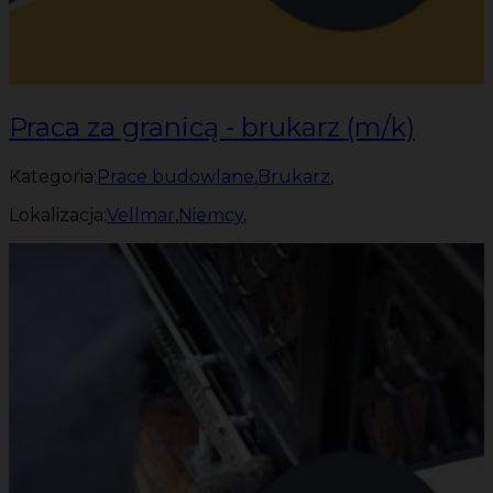
Praca za granicą - brukarz (m/k)
Kategoria:
Prace budowlane
,
Brukarz
,
Lokalizacja:
Vellmar
,
Niemcy
,