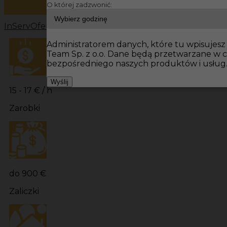
O której zadzwonić:
InServ
Oferty pracy
Prace budowlane Niemcy
Prace bu
Administratorem danych, które tu wpisujesz 
Team Sp. z o.o. Dane będą przetwarzane w 
bezpośredniego naszych produktów i usług
Wyślij
15 - 17 € / h
Zarobki
do 900 €
Zaliczki