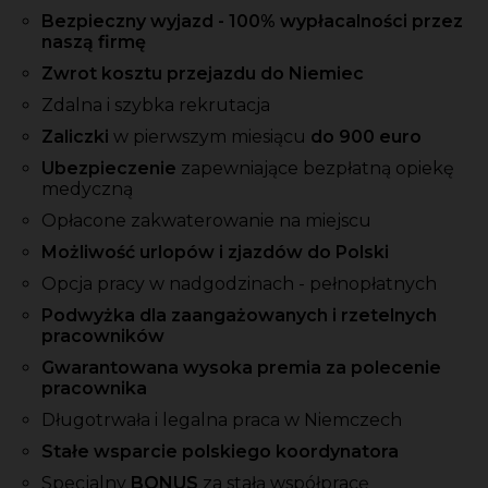
Bezpieczny wyjazd - 100% wypłacalności przez
naszą firmę
Zwrot kosztu przejazdu do Niemiec
Zdalna i szybka rekrutacja
Zaliczki
w pierwszym miesiącu
do 900 euro
Ubezpieczenie
zapewniające bezpłatną opiekę
medyczną
Opłacone zakwaterowanie na miejscu
Możliwość urlopów i zjazdów do Polski
Opcja pracy w nadgodzinach - pełnopłatnych
Podwyżka dla zaangażowanych i rzetelnych
pracowników
Gwarantowana wysoka premia za polecenie
pracownika
Długotrwała i legalna praca w Niemczech
Stałe wsparcie polskiego koordynatora
Specjalny
BONUS
za stałą współpracę