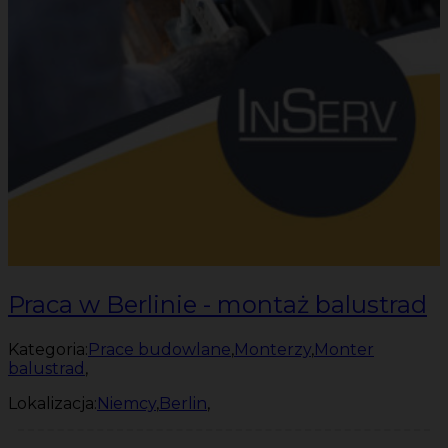
Praca w Berlinie - montaż balustrad
Kategoria:
Prace budowlane
,
Monterzy
,
Monter
balustrad
,
Lokalizacja:
Niemcy
,
Berlin
,