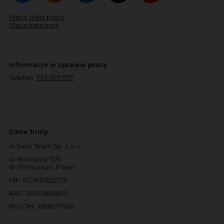
Mapa ofert pracy
Mapa kategorii
Informacje w sprawie pracy
Telefon:
793-577-977
Dane firmy
In-Serv Team Sp. z o.o.
ul. Bóżnicza 15/6
61-751 Poznań, Polen
NIP: PL7831822725
KRS: 0000855600
REGON: 386807002