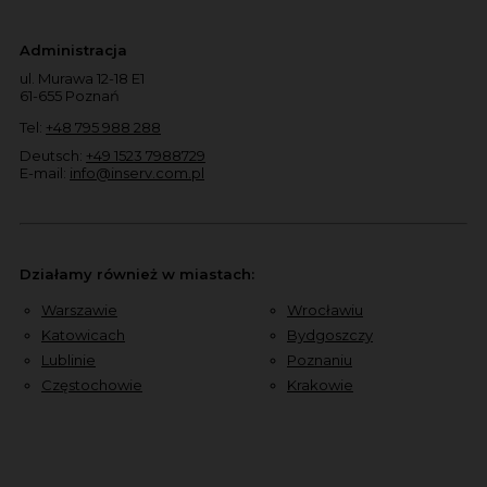
Administracja
ul. Murawa 12-18 E1
61-655 Poznań
Tel:
+48 795 988 288
Deutsch:
+49 1523 7988729
E-mail:
info@inserv.com.pl
Działamy również w miastach:
Warszawie
Wrocławiu
Katowicach
Bydgoszczy
Lublinie
Poznaniu
Częstochowie
Krakowie