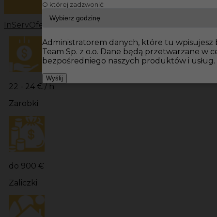
O której zadzwonić:
InServ
Oferty pracy
Prace budowlane Niemcy
Prace bu
Administratorem danych, które tu wpisujesz b
Team Sp. z o.o. Dane będą przetwarzane w 
bezpośredniego naszych produktów i usług.
Wyślij
22 - 24 € / h
Zarobki
do 900 €
Zaliczki