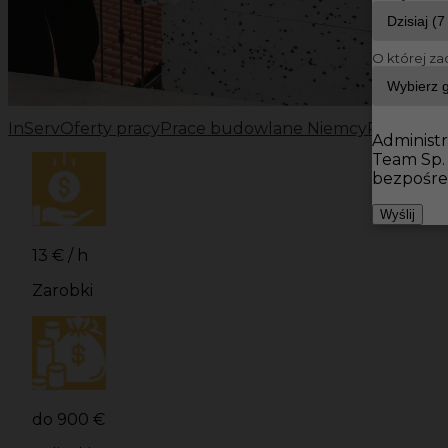
O której za
InServ
Oferty pracy
Prace budowlane Niemcy
Prace bu
Administr
Team Sp.
bezpośre
Wyślij
13 € / h
Zarobki
do 900 €