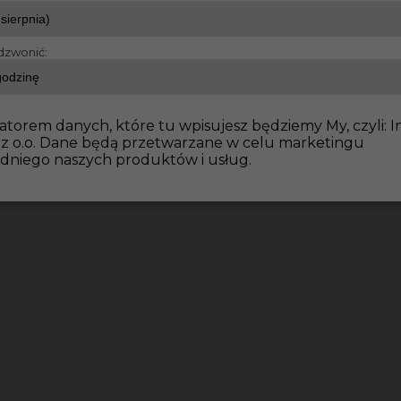
dzwonić:
dowlane
Praca za granicą dla murarza od 13€ netto/h
atorem danych, które tu wpisujesz będziemy My, czyli: I
 z o.o. Dane będą przetwarzane w celu marketingu
dniego naszych produktów i usług.