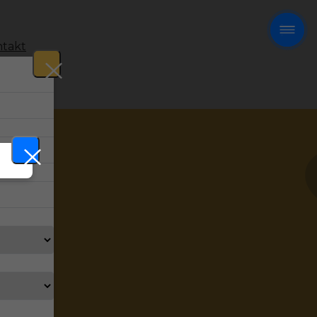
takt
!