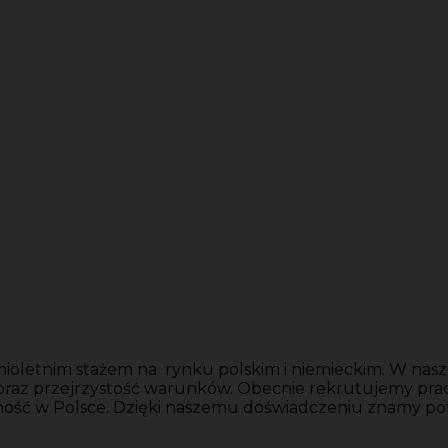
ioletnim stażem na rynku polskim i niemieckim. W nasze
 oraz przejrzystość warunków. Obecnie rekrutujemy pr
ność w Polsce. Dzięki naszemu doświadczeniu znamy po