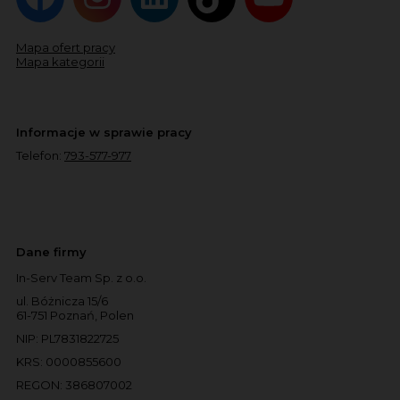
Mapa ofert pracy
Mapa kategorii
Informacje w sprawie pracy
Telefon:
793-577-977
Dane firmy
In-Serv Team Sp. z o.o.
ul. Bóżnicza 15/6
61-751 Poznań, Polen
NIP: PL7831822725
KRS: 0000855600
REGON: 386807002