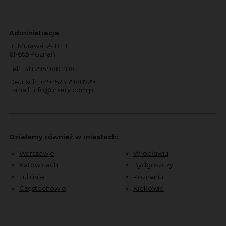
Administracja
ul. Murawa 12-18 E1
61-655 Poznań
Tel:
+48 795 988 288
Deutsch:
+49 1523 7988729
E-mail:
info@inserv.com.pl
Działamy również w miastach:
Warszawie
Wrocławiu
Katowicach
Bydgoszczy
Lublinie
Poznaniu
Częstochowie
Krakowie