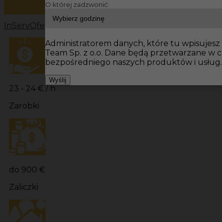
O której zadzwonić:
InServ
Oferty pracy
Prace budowlane Glonn
Prace bud
Administratorem danych, które tu wpisujesz 
Team Sp. z o.o. Dane będą przetwarzane w 
bezpośredniego naszych produktów i usług.
Wyślij
23 - 24 € / h
Zarobki
do 900 €
Zaliczki