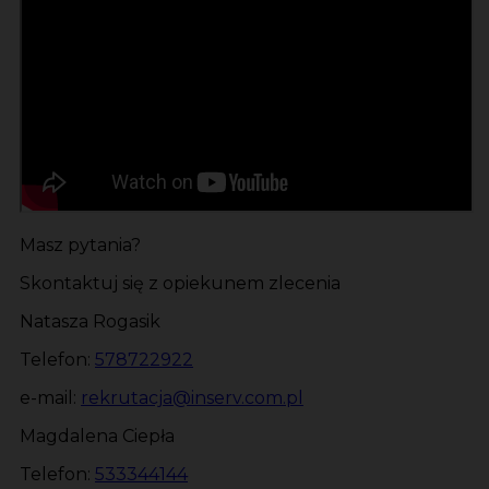
Masz pytania?
Skontaktuj się z opiekunem zlecenia
Natasza Rogasik
Telefon:
578722922
e-mail:
rekrutacja@inserv.com.pl
Magdalena Ciepła
Telefon:
533344144