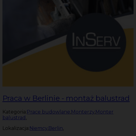
Praca w Berlinie - montaż balustrad
Kategoria:
Prace budowlane
,
Monterzy
,
Monter
balustrad
,
Lokalizacja:
Niemcy
,
Berlin
,