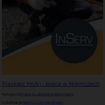
Piaskarz (m/k) - praca w Niemczech
Kategoria:
Prace budowlane
,
Betoniarz
,
Lokalizacja:
Niemcy
,
Germersheim
,